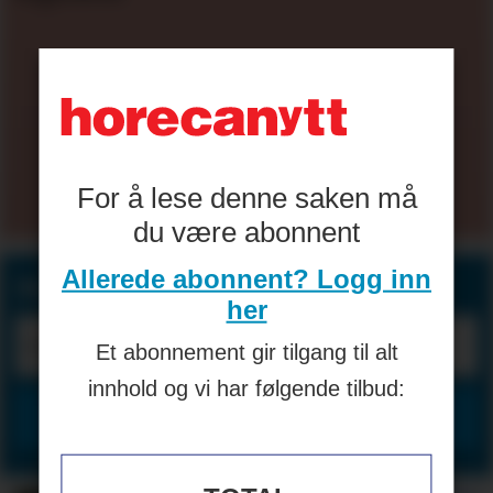
For å lese denne saken må
Les flere
du være abonnent
Allerede abonnent? Logg inn
Motta horecanyheter på e-post:
her
Et abonnement gir tilgang til alt
innhold og vi har følgende tilbud: