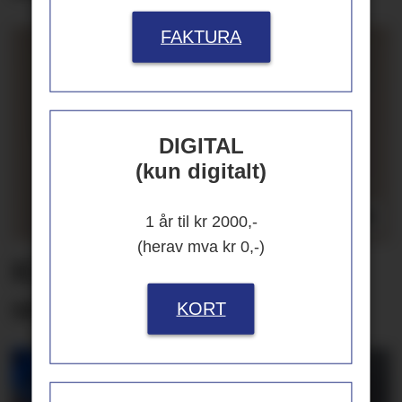
FAKTURA
DIGITAL
(kun digitalt)
1 år til kr 2000,-
(herav mva kr 0,-)
Klar for det norske
serveringsmarkedet
KORT