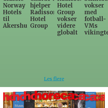
hjelper
Hotel
vokser
Levange
Radisson
Group
med
direktør
Hotel
vokser
fotball-
til
us
Group
videre
VMs
nytt
globalt
vikingtematikk
Steinkje
hotell
Les flere