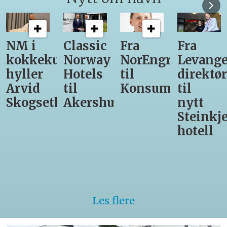
Classic
Fra
Fra
12
unst
Norway
NorEngros
Levanger-
lærling
Hotels
til
direktør
får
til
Konsumgruppen
til
være
h
Akershus
nytt
med
Steinkjer-
Asko
hotell
Serveri
til
kokke-
VM
Les flere