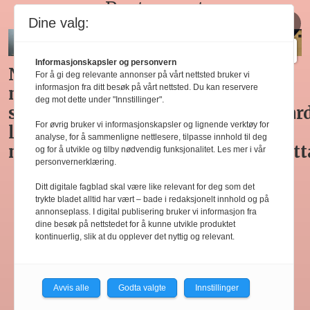
Restaurant
Dine valg:
Informasjonskapsler og personvern
Med
Huset
Ny
Siste
For å gi deg relevante annonser på vårt nettsted bruker vi
informasjon fra ditt besøk på vårt nettsted. Du kan reservere
italiensk
på
teknologi
Horeca-
deg mot dette under "Innstillinger".
bynavn
Svalbard
gjør
magasi
For øvrig bruker vi informasjonskapsler og lignende verktøy for
d
vet du
i ny
manuell
før
analyse, for å sammenligne nettlesere, tilpasse innhold til deg
hva du
Snøhetta-
varetelling
sommer
og for å utvikle og tilby nødvendig funksjonalitet. Les mer i vår
personvernerklæring.
får
drakt
unødvendig
rett
Ditt digitale fagblad skal være like relevant for deg som det
trykte bladet alltid har vært – bade i redaksjonelt innhold og på
annonseplass. I digital publisering bruker vi informasjon fra
dine besøk på nettstedet for å kunne utvikle produktet
kontinuerlig, slik at du opplever det nyttig og relevant.
Avvis alle
Godta valgte
Innstillinger