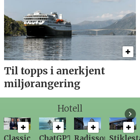
Til topps i anerkjent
miljørangering
Hotell
ChatGPT
Radisson
Stiklestad
Fra