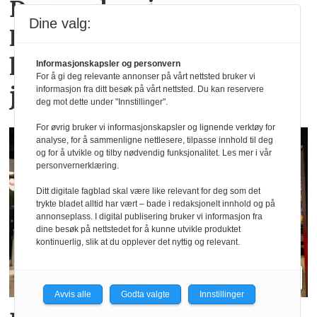
Dyreparken i
Dine valg:
Kristiansand: Over en
halv million besøkende i
Informasjonskapsler og personvern
For å gi deg relevante annonser på vårt nettsted bruker vi
juli
informasjon fra ditt besøk på vårt nettsted. Du kan reservere
deg mot dette under "Innstillinger".
For øvrig bruker vi informasjonskapsler og lignende verktøy for
analyse, for å sammenligne nettlesere, tilpasse innhold til deg
og for å utvikle og tilby nødvendig funksjonalitet. Les mer i vår
personvernerklæring.
Ditt digitale fagblad skal være like relevant for deg som det
trykte bladet alltid har vært – bade i redaksjonelt innhold og på
annonseplass. I digital publisering bruker vi informasjon fra
dine besøk på nettstedet for å kunne utvikle produktet
kontinuerlig, slik at du opplever det nyttig og relevant.
Avvis alle
Godta valgte
Innstillinger