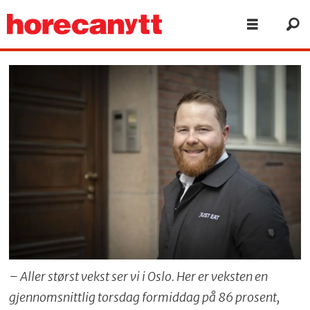
– Aller størst vekst ser vi i Oslo. Her er veksten en
gjennomsnittlig torsdag formiddag på 86 prosent,