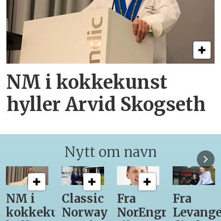
NM i kokkekunst
hyller Arvid Skogseth
Nytt om navn
Classic
Fra
Fra
12
unst
Norway
NorEngros
Levanger-
lærling