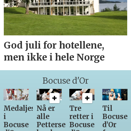
God juli for hotellene,
men ikke i hele Norge
Bocuse d'Or
Medaljestatistikk
Nå er
Tre
Til
i
alle
retter i
Bocuse
Bocuse
Pettersens
Bocuse
d’Or