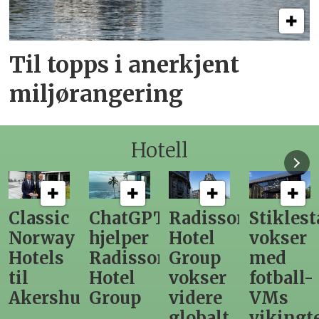
Til topps i anerkjent
miljørangering
Hotell
ChatGPT
Radisson
Stiklestad
Fra
hjelper
Hotel
vokser
Levange
Radisson
Group
med
direktør
Hotel
vokser
fotball-
til
us
Group
videre
VMs
nytt
globalt
vikingtematikk
Steinkje