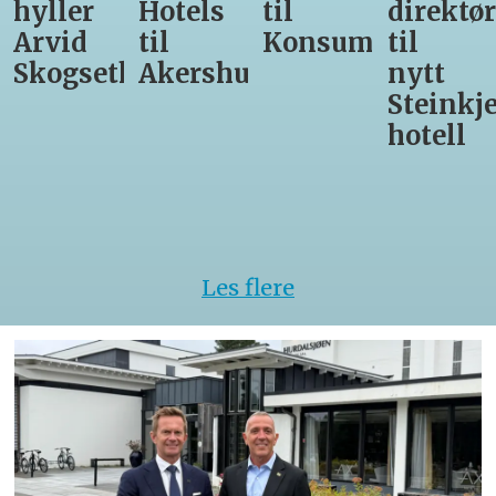
Hotels
til
direktør
får
til
Konsumgruppen
til
være
h
Akershus
nytt
med
Steinkjer-
Asko
hotell
Serveri
til
kokke-
VM
Les flere