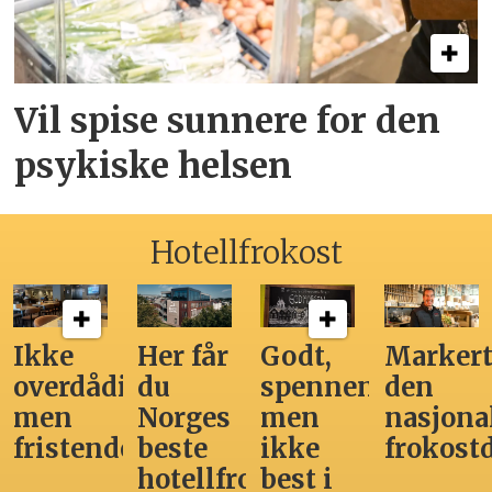
Vil spise sunnere for den
psykiske helsen
Hotellfrokost
Ikke
Her får
Godt,
Markert
overdådig,
du
spennende,
den
men
Norges
men
nasjona
fristende
beste
ikke
frokost
hotellfrokost
best i