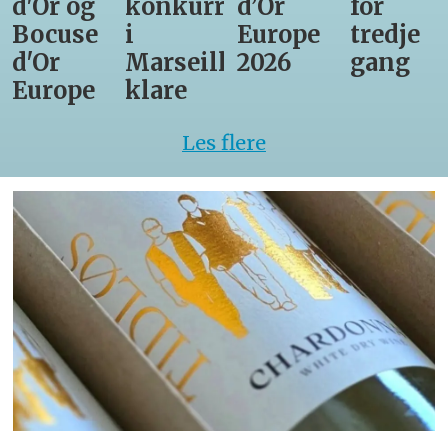
d'Or og
konkurrenter
d’Or
for
Bocuse
i
Europe
tredje
d'Or
Marseille
2026
gang
Europe
klare
Les flere