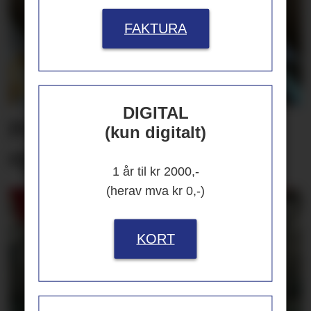
FAKTURA
DIGITAL
Postgirobygget lanserer
(kun digitalt)
egne viner
1 år til kr 2000,-
(herav mva kr 0,-)
KORT