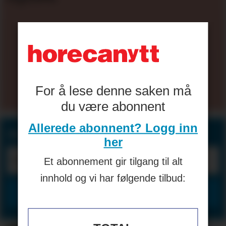
For å lese denne saken må
Les flere
du være abonnent
Allerede abonnent? Logg inn
Motta horecanyheter på e-post:
her
Et abonnement gir tilgang til alt
innhold og vi har følgende tilbud: