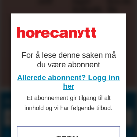
ned
lager
hva du
Kofoeds
får
signaturrett
For å lese denne saken må
du være abonnent
Les flere
Allerede abonnent? Logg inn
her
Et abonnement gir tilgang til alt
Motta horecanyheter på e-post:
innhold og vi har følgende tilbud: