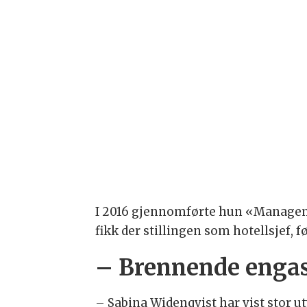
I 2016 gjennomførte hun «Manageme
fikk der stillingen som hotellsjef, f
– Brennende enga
– Sabina Widenqvist har vist stor u