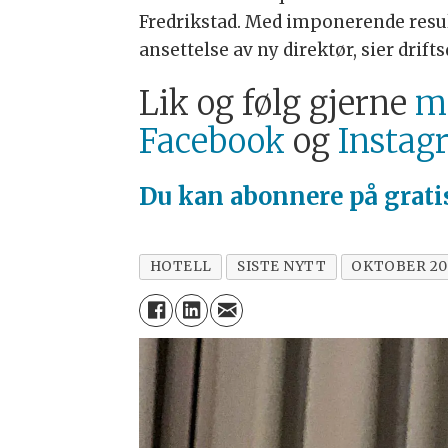
Fredrikstad. Med imponerende resulta
ansettelse av ny direktør, sier drift
Lik og følg gjerne
ma
Facebook
og
Instag
Du kan abonnere på
grat
HOTELL
SISTE NYTT
OKTOBER 20