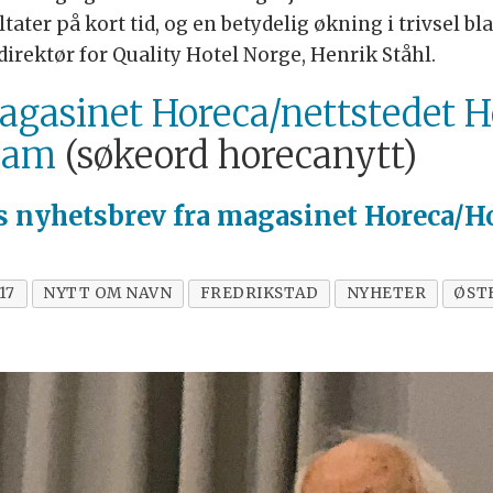
ter på kort tid, og en betydelig økning i trivsel bla
sdirektør for Quality Hotel Norge, Henrik Ståhl.
gasinet Horeca/nettstedet H
ram
(søkeord horecanytt)
is
nyhetsbrev fra magasinet Horeca/Ho
17
NYTT OM NAVN
FREDRIKSTAD
NYHETER
ØST