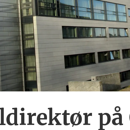
)
ldirektør på