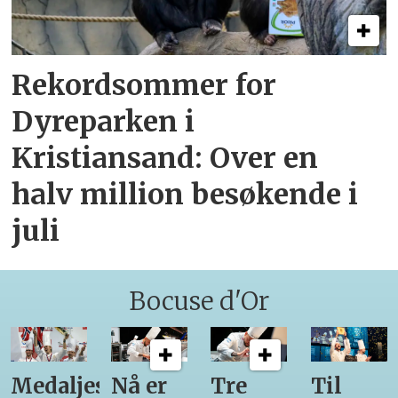
Rekordsommer for
Dyreparken i
Kristiansand: Over en
halv million besøkende i
juli
Bocuse d'Or
Medaljestatistikk
Nå er
Tre
Til