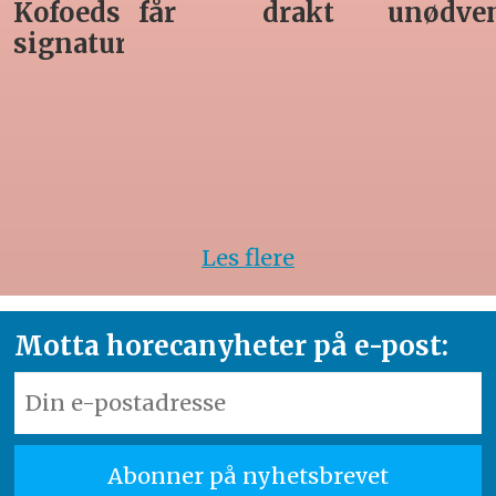
får
drakt
unødvendig
rett
Les flere
Motta horecanyheter på e-post: