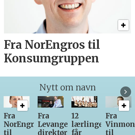
Fra NorEngros til
Konsumgruppen
Nytt om navn
12
Fra
Gir seg
Ny
r-
lærlinger
Vinmonopolet
som
daglig
får
til
daglig
leder