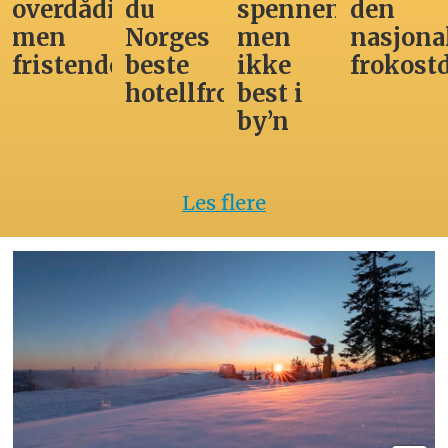
overdådig,
du
spennende,
den
men
Norges
men
nasjona
fristende
beste
ikke
frokost
hotellfrokost
best i
by’n
Les flere