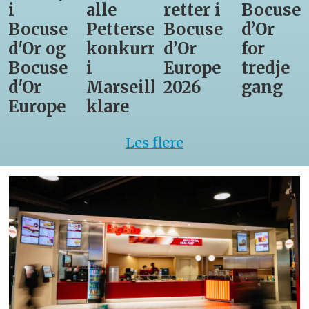
i
alle
retter i
Bocuse
Bocuse
Pettersens
Bocuse
d’Or
d'Or og
konkurrenter
d’Or
for
Bocuse
i
Europe
tredje
d'Or
Marseille
2026
gang
Europe
klare
Les flere