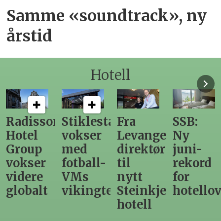
Samme «soundtrack», ny
årstid
Hotell
n
Stiklestad
Fra
SSB:
Elendig
vokser
Levanger-
Ny
nordno
med
direktør
juni-
sommer
fotball-
til
rekord
gir
VMs
nytt
for
utslag
vikingtematikk
Steinkjer-
hotellovernattin
for
hotell
hotelle