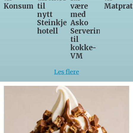
være
Matprat
leder
for
med
hos
Valsøya
r-
Asko
Den
Servering
Glade
til
Gris
kokke-
VM
Les flere