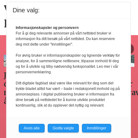
Vil bygge nytt kysthotell
Dine valg:
på Hvaler
Informasjonskapsler og personvern
For å gi deg relevante annonser på vårt nettsted bruker vi
informasjon fra ditt besøk på vårt nettsted. Du kan reservere
Horecajus fra Føyen
deg mot dette under "Innstillinger".
For øvrig bruker vi informasjonskapsler og lignende verktøy for
analyse, for å sammenligne nettlesere, tilpasse innhold til deg
og for å utvikle og tilby nødvendig funksjonalitet. Les mer i vår
personvernerklæring.
Arbeidsgivers
Gode
Seminar
Hvilken
omplasseringsplikt
råd for
om
adgang
Ditt digitale fagblad skal være like relevant for deg som det
trykte bladet alltid har vært – bade i redaksjonelt innhold og på
ved
sykefraværsoppfølging
varsling
har
annonseplass. I digital publisering bruker vi informasjon fra
oppsigelse
horecabe
dine besøk på nettstedet for å kunne utvikle produktet
kontinuerlig, slik at du opplever det nyttig og relevant.
ng
til
innleie
ing
av
Avvis alle
Godta valgte
Innstillinger
arbeidsk