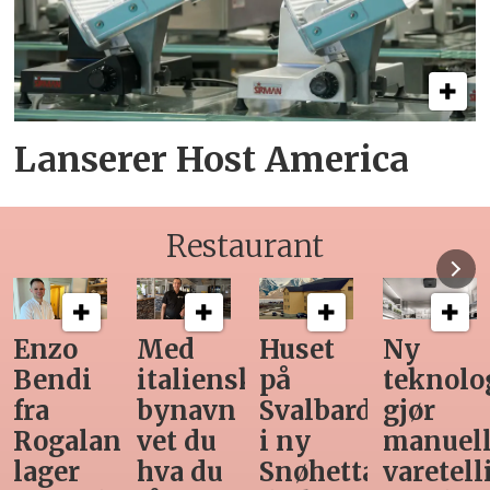
Lanserer Host America
Restaurant
Med
Huset
Ny
Siste
italiensk
på
teknologi
Horeca-
bynavn
Svalbard
gjør
magasi
nd
vet du
i ny
manuell
før
hva du
Snøhetta-
varetelling
sommer