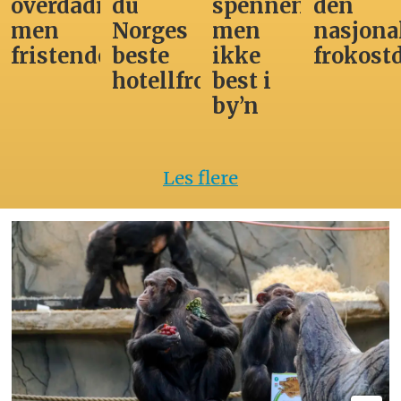
overdådig,
du
spennende,
den
men
Norges
men
nasjona
fristende
beste
ikke
frokost
hotellfrokost
best i
by’n
Les flere