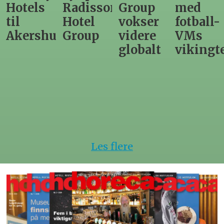
Radisson
Group
med
direktør
Hotel
vokser
fotball-
til
us
Group
videre
VMs
nytt
globalt
vikingtematikk
Steinkje
hotell
Les flere