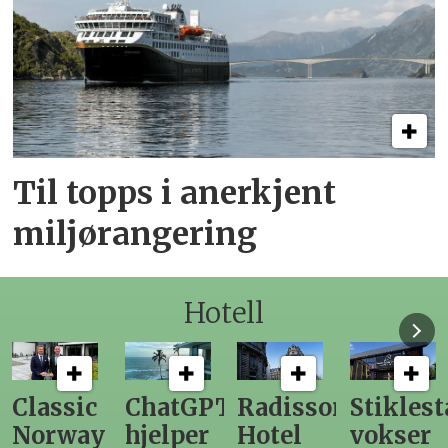
Til topps i anerkjent
miljørangering
Hotell
ChatGPT
Radisson
Stiklestad
Fra
hjelper
Hotel
vokser
Levange