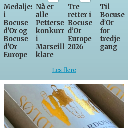
Medaljestatistikk
Nå er
Tre
Til
i
alle
retter i
Bocuse
Bocuse
Pettersens
Bocuse
d’Or
d'Or og
konkurrenter
d’Or
for
Bocuse
i
Europe
tredje
d'Or
Marseille
2026
gang
Europe
klare
Les flere