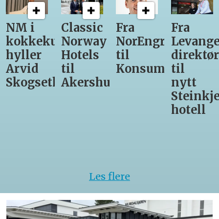
Classic
Fra
Fra
12
unst
Norway
NorEngros
Levanger-
lærling
Hotels
til
direktør
får
til
Konsumgruppen
til
være
h
Akershus
nytt
med
Steinkjer-
Asko
hotell
Serveri
til
kokke-
VM
Les flere