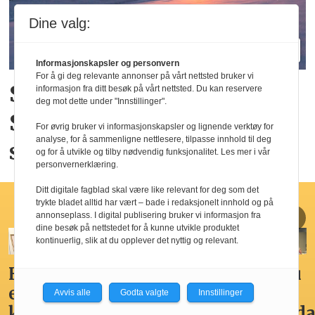
Dine valg:
Informasjonskapsler og personvern
For å gi deg relevante annonser på vårt nettsted bruker vi
SkiStar lanserer
informasjon fra ditt besøk på vårt nettsted. Du kan reservere
deg mot dette under "Innstillinger".
Skandinavias sterkeste
For øvrig bruker vi informasjonskapsler og lignende verktøy for
analyse, for å sammenligne nettlesere, tilpasse innhold til deg
snøgaranti
og for å utvikle og tilby nødvendig funksjonalitet. Les mer i vår
personvernerklæring.
Ditt digitale fagblad skal være like relevant for deg som det
Matomsorgsprisen
trykte bladet alltid har vært – bade i redaksjonelt innhold og på
annonseplass. I digital publisering bruker vi informasjon fra
dine besøk på nettstedet for å kunne utvikle produktet
kontinuerlig, slik at du opplever det nyttig og relevant.
Matomsorgsprisen
Har du
Matomsorgsprise
Matoms
ta
til
en
Forbilder
2024
Avvis alle
Godta valgte
Innstillinger
Wenche
kandidat
som
til