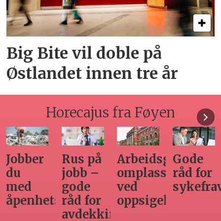
Big Bite vil doble på
Østlandet innen tre år
Horecajus fra Føyen
Arbeidsgivers
Gode
Seminar
Hvilken
omplasseringsplikt
råd for
om
adgang
ved
sykefraværsoppfølging
varsling
har
oppsigelse
horecabe
ng
til