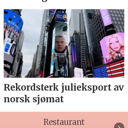
Rekordsterk julieksport av
norsk sjømat
Restaurant