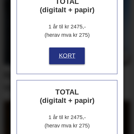
TOTAL
(digitalt + papir)
1 år til kr 2475,-
(herav mva kr 275)
KORT
Radisson Hotel Group
vokser videre globalt
TOTAL
(digitalt + papir)
1 år til kr 2475,-
(herav mva kr 275)