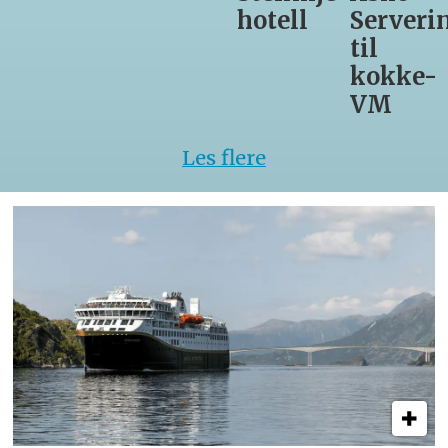
hotell
Serveri
til
kokke-
VM
Les flere