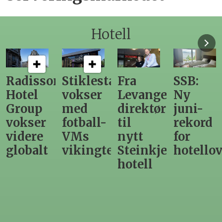
Hotell
Radisson
Stiklestad
Fra
SSB:
Hotel
vokser
Levanger-
Ny
Group
med
direktør
juni-
vokser
fotball-
til
rekord
videre
VMs
nytt
for
globalt
vikingtematikk
Steinkjer-
hotello
hotell