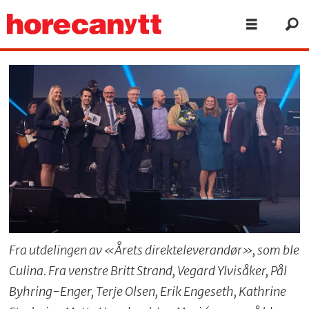
Fra utdelingen av «Årets direkteleverandør», som ble
Culina. Fra venstre Britt Strand, Vegard Ylvisåker, Pål
Byhring-Enger, Terje Olsen, Erik Engeseth, Kathrine