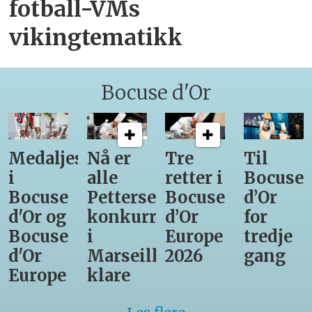
fotball-VMs
vikingtematikk
Bocuse d'Or
Medaljestatistikk
Nå er
Tre
Til
i
alle
retter i
Bocuse
Bocuse
Pettersens
Bocuse
d’Or
d'Or og
konkurrenter
d’Or
for
Bocuse
i
Europe
tredje
d'Or
Marseille
2026
gang
Europe
klare