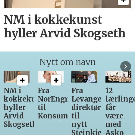
NM i kokkekunst
hyller Arvid Skogseth
Nytt om navn
NM i
Fra
Fra
12
kokkekunst
NorEngros
Levanger-
lærling
hyller
til
direktør
får
Arvid
Konsumgruppen
til
være
Skogseth
nytt
med
Steinkjer-
Asko