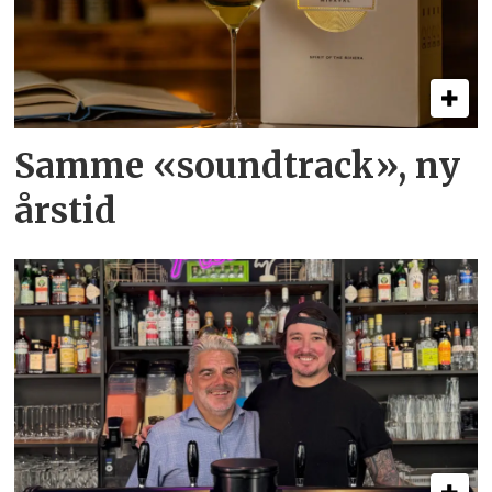
Samme «soundtrack», ny
årstid