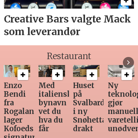
Creative Bars valgte Mack
som leverandør
Restaurant
Enzo
Med
Huset
Ny
Bendi
italiensk
på
teknolo
fra
bynavn
Svalbard
gjør
Rogaland
vet du
i ny
manuel
lager
hva du
Snøhetta-
varetell
Kofoeds
får
drakt
unødve
signaturrett