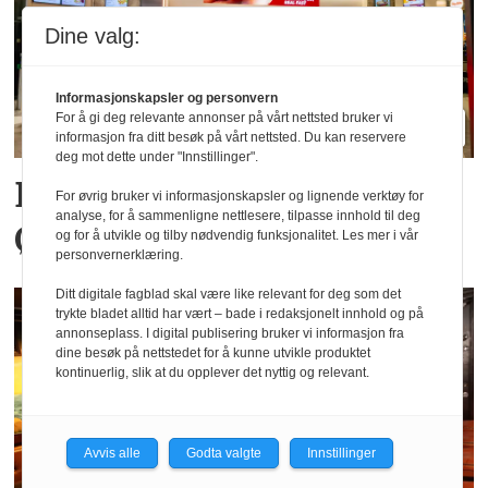
Dine valg:
Informasjonskapsler og personvern
For å gi deg relevante annonser på vårt nettsted bruker vi
informasjon fra ditt besøk på vårt nettsted. Du kan reservere
deg mot dette under "Innstillinger".
Big Bite vil doble på
For øvrig bruker vi informasjonskapsler og lignende verktøy for
analyse, for å sammenligne nettlesere, tilpasse innhold til deg
Østlandet innen tre år
og for å utvikle og tilby nødvendig funksjonalitet. Les mer i vår
personvernerklæring.
Ditt digitale fagblad skal være like relevant for deg som det
trykte bladet alltid har vært – bade i redaksjonelt innhold og på
annonseplass. I digital publisering bruker vi informasjon fra
dine besøk på nettstedet for å kunne utvikle produktet
kontinuerlig, slik at du opplever det nyttig og relevant.
Avvis alle
Godta valgte
Innstillinger