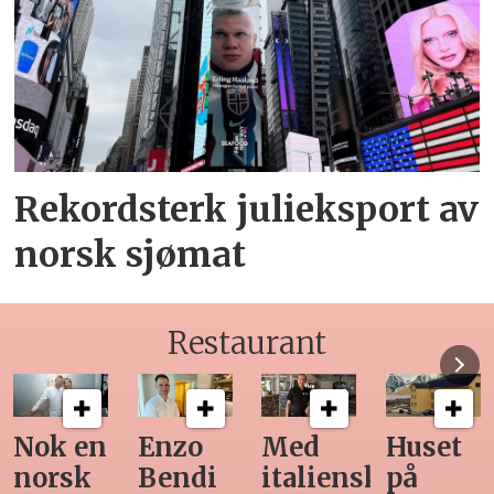
Rekordsterk julieksport av
norsk sjømat
Restaurant
Med
Huset
Ny
Siste
italiensk
på
teknologi
Horeca-