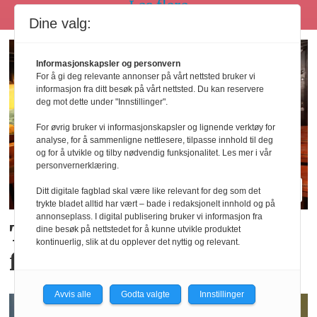
Les flere
Dine valg:
Informasjonskapsler og personvern
For å gi deg relevante annonser på vårt nettsted bruker vi
informasjon fra ditt besøk på vårt nettsted. Du kan reservere
deg mot dette under "Innstillinger".
For øvrig bruker vi informasjonskapsler og lignende verktøy for
analyse, for å sammenligne nettlesere, tilpasse innhold til deg
og for å utvikle og tilby nødvendig funksjonalitet. Les mer i vår
personvernerklæring.
Ditt digitale fagblad skal være like relevant for deg som det
trykte bladet alltid har vært – bade i redaksjonelt innhold og på
annonseplass. I digital publisering bruker vi informasjon fra
Tror de «brune» pubene
dine besøk på nettstedet for å kunne utvikle produktet
kontinuerlig, slik at du opplever det nyttig og relevant.
får en ny renessanse
Avvis alle
Godta valgte
Innstillinger