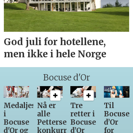
God juli for hotellene,
men ikke i hele Norge
Bocuse d'Or
Medaljestatistikk
Nå er
Tre
Til
i
alle
retter i
Bocuse
Bocuse
Pettersens
Bocuse
d’Or
d'Or og
konkurrenter
d’Or
for