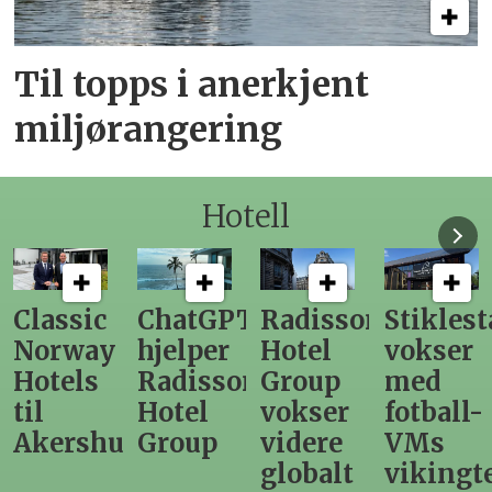
Til topps i anerkjent
miljørangering
Hotell
ChatGPT
Radisson
Stiklestad
Fra
hjelper
Hotel
vokser
Levange
Radisson
Group
med
direktør
Hotel
vokser
fotball-
til
us
Group
videre
VMs
nytt
globalt
vikingtematikk
Steinkje