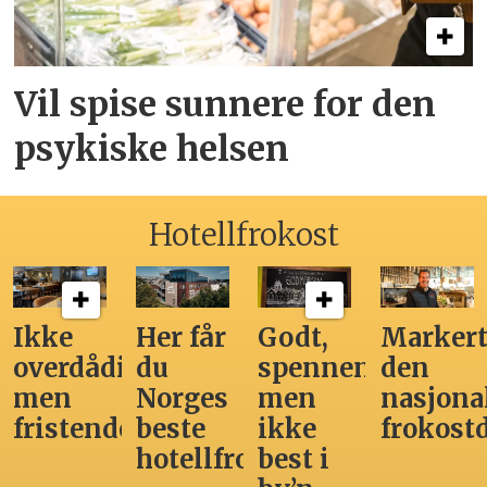
Vil spise sunnere for den
psykiske helsen
Hotellfrokost
Ikke
Her får
Godt,
Markert
overdådig,
du
spennende,
den
men
Norges
men
nasjona
fristende
beste
ikke
frokost
hotellfrokost
best i