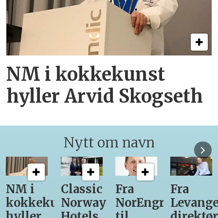
NM i kokkekunst
hyller Arvid Skogseth
Nytt om navn
Classic
Fra
Fra
12
unst
Norway
NorEngros
Levanger-
lærling
Hotels
til
direktør
får