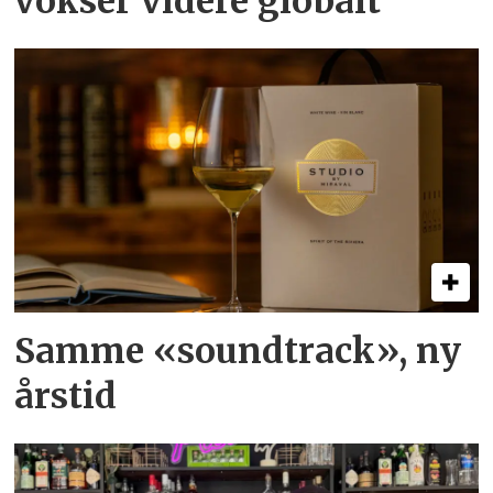
vokser videre globalt
Samme «soundtrack», ny
årstid