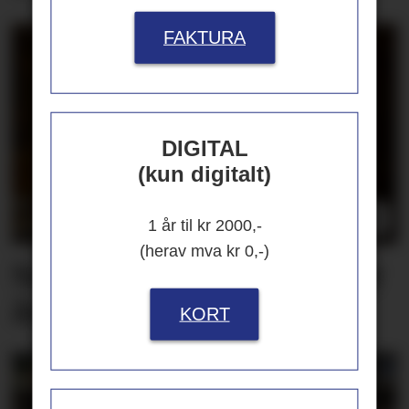
FAKTURA
DIGITAL
(kun digitalt)
1 år til kr 2000,-
(herav mva kr 0,-)
Samme «soundtrack», ny
årstid
KORT