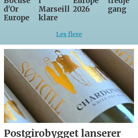
Bocuse
i
Europe
tredje
d'Or
Marseille
2026
gang
Europe
klare
Les flere
Postgirobygget lanserer