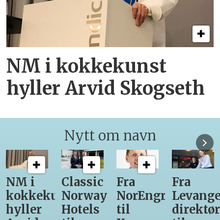
NM i kokkekunst
hyller Arvid Skogseth
Nytt om navn
Classic
Fra
Fra
12
unst
Norway
NorEngros
Levanger-
lærling
Hotels
til
direktør
får