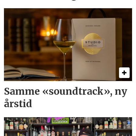
Samme «soundtrack», ny
årstid