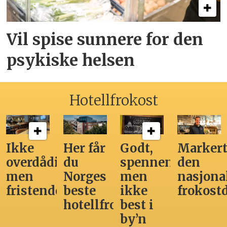
Vil spise sunnere for den
psykiske helsen
Hotellfrokost
Ikke
Her får
Godt,
Markert
overdådig,
du
spennende,
den
men
Norges
men
nasjona
fristende
beste
ikke
frokost
hotellfrokost
best i
by’n