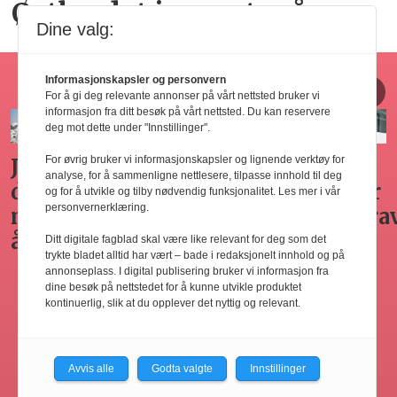
Østlandet innen tre år
Dine valg:
Horecajus fra Føyen
Informasjonskapsler og personvern
For å gi deg relevante annonser på vårt nettsted bruker vi
informasjon fra ditt besøk på vårt nettsted. Du kan reservere
deg mot dette under "Innstillinger".
For øvrig bruker vi informasjonskapsler og lignende verktøy for
Arbeidsgivers
Gode
Seminar
Hvilken
analyse, for å sammenligne nettlesere, tilpasse innhold til deg
omplasseringsplikt
råd for
om
adgang
og for å utvikle og tilby nødvendig funksjonalitet. Les mer i vår
personvernerklæring.
ved
sykefraværsoppfølging
varsling
har
oppsigelse
horecabe
Ditt digitale fagblad skal være like relevant for deg som det
trykte bladet alltid har vært – bade i redaksjonelt innhold og på
ng
til
annonseplass. I digital publisering bruker vi informasjon fra
innleie
dine besøk på nettstedet for å kunne utvikle produktet
kontinuerlig, slik at du opplever det nyttig og relevant.
ing
av
arbeidsk
Avvis alle
Godta valgte
Innstillinger
Les flere