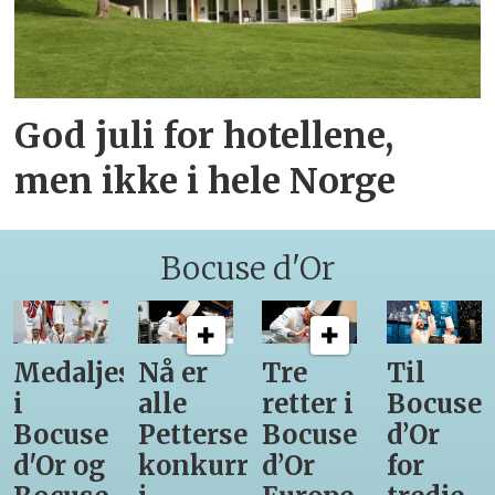
God juli for hotellene,
men ikke i hele Norge
Bocuse d'Or
Medaljestatistikk
Nå er
Tre
Til
i
alle
retter i
Bocuse
Bocuse
Pettersens
Bocuse
d’Or
d'Or og
konkurrenter
d’Or
for