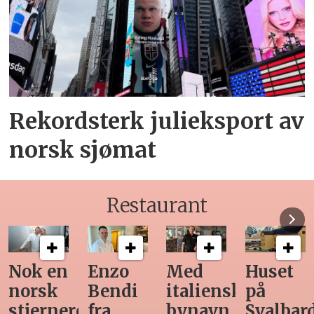
Rekordsterk julieksport av
norsk sjømat
Restaurant
Med
Huset
Ny
Siste
italiensk
på
teknologi
Horeca-
bynavn
Svalbard
gjør
magasi