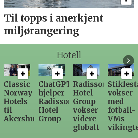
Til topps i anerkjent
miljørangering
Hotell
ChatGPT
Radisson
Stiklestad
Fra
hjelper
Hotel
vokser
Levange
Radisson
Group
med
direktør
Hotel
vokser
fotball-
til
us
Group
videre
VMs
nytt
globalt
vikingtematikk
Steinkje
hotell