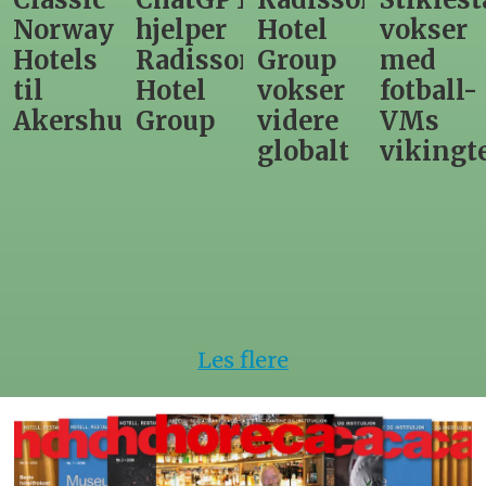
hjelper
Hotel
vokser
Levange
Radisson
Group
med
direktør
Hotel
vokser
fotball-
til
us
Group
videre
VMs
nytt
globalt
vikingtematikk
Steinkje
hotell
Les flere