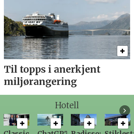
Til topps i anerkjent
miljørangering
Hotell
ChatGPT
Radisson
Stiklestad
Fra