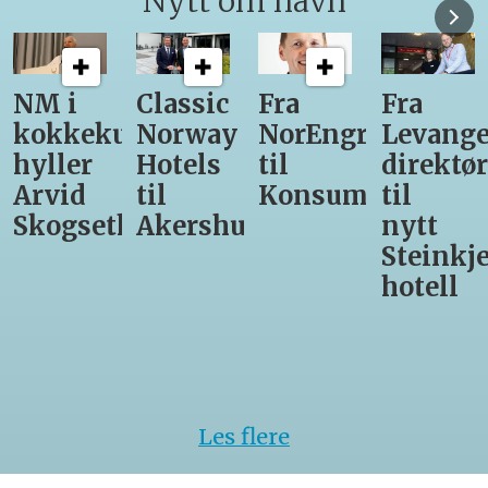
Nytt om navn
Classic
Fra
Fra
12
unst
Norway
NorEngros
Levanger-
lærling
Hotels
til
direktør
får
til
Konsumgruppen
til
være
h
Akershus
nytt
med
Steinkjer-
Asko
hotell
Serveri
til
kokke-
VM
Les flere