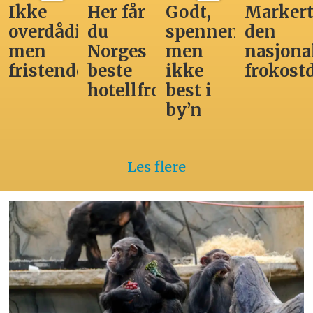
Ikke
Her får
Godt,
Markert
overdådig,
du
spennende,
den
men
Norges
men
nasjona
fristende
beste
ikke
frokost
hotellfrokost
best i
by’n
Les flere