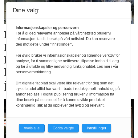
Dine valg:
Informasjonskapsler og personvern
Rekordsommer for
For å gi deg relevante annonser på vårt nettsted bruker vi
informasjon fra ditt besøk på vårt nettsted. Du kan reservere
Dyreparken i
deg mot dette under "Innstillinger".
For øvrig bruker vi informasjonskapsler og lignende verktøy for
Kristiansand: Over en
analyse, for å sammenligne nettlesere, tilpasse innhold til deg
og for å utvikle og tilby nødvendig funksjonalitet. Les mer i vår
halv million besøkende i
personvernerklæring.
juli
Ditt digitale fagblad skal være like relevant for deg som det
trykte bladet alltid har vært – bade i redaksjonelt innhold og på
annonseplass. I digital publisering bruker vi informasjon fra
dine besøk på nettstedet for å kunne utvikle produktet
kontinuerlig, slik at du opplever det nyttig og relevant.
Avvis alle
Godta valgte
Innstillinger