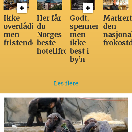
Ikke
Her får
Godt,
Markert
overdådig,
du
spennende,
den
men
Norges
men
nasjona
fristende
beste
ikke
frokost
hotellfrokost
best i
by’n
Les flere