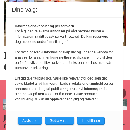
Dine valg:
Informasjonskapsler og personvern
For å gi deg relevante annonser på vårt nettsted bruker vi
informasjon fra ditt besøk på vårt nettsted. Du kan reservere
deg mot dette under "Innstillinger".
Big Bite vil doble på
For øvrig bruker vi informasjonskapsler og lignende verktøy for
analyse, for å sammenligne nettlesere, tilpasse innhold til deg
og for å utvikle og tilby nødvendig funksjonalitet. Les mer i vår
Østlandet innen tre år
personvernerklæring.
Ditt digitale fagblad skal være like relevant for deg som det
trykte bladet alltid har vært – bade i redaksjonelt innhold og på
Horecajus fra Føyen
annonseplass. I digital publisering bruker vi informasjon fra
dine besøk på nettstedet for å kunne utvikle produktet
kontinuerlig, slik at du opplever det nyttig og relevant.
Arbeidsgivers
Gode
Seminar
Hvilken
Avvis alle
Godta valgte
Innstillinger
omplasseringsplikt
råd for
om
adgang