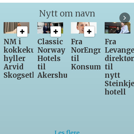
Nytt om navn
Classic
Fra
Fra
12
unst
Norway
NorEngros
Levanger-
lærling
Hotels
til
direktør
får
til
Konsumgruppen
til
være
h
Akershus
nytt
med
Steinkjer-
Asko
hotell
Serveri
til
kokke-
VM
Les flere