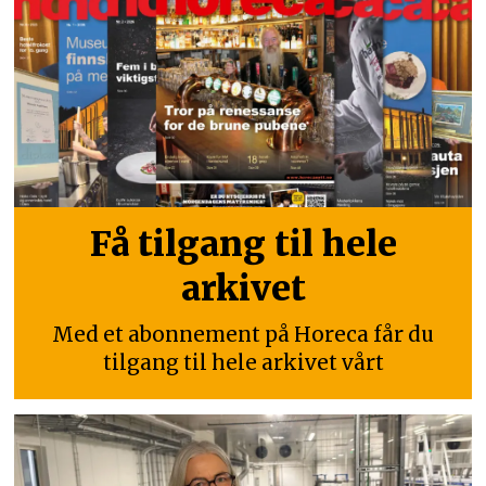
Få tilgang til hele
arkivet
Med et abonnement på Horeca får du
tilgang til hele arkivet vårt