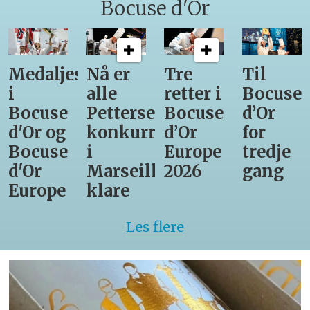
Bocuse d'Or
Medaljestatistikk
Nå er
Tre
Til
i
alle
retter i
Bocuse
Bocuse
Pettersens
Bocuse
d’Or
d'Or og
konkurrenter
d’Or
for
Bocuse
i
Europe
tredje
d'Or
Marseille
2026
gang
Europe
klare
Les flere