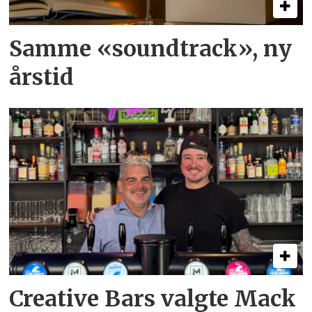
Samme «soundtrack», ny
årstid
Creative Bars valgte Mack