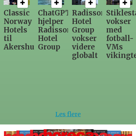
ChatGPT
Radisson
Stiklestad
Fra
hjelper
Hotel
vokser
Levange
Radisson
Group
med
direktør
Hotel
vokser
fotball-
til
us
Group
videre
VMs
nytt
globalt
vikingtematikk
Steinkje
hotell
Les flere