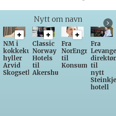
Nytt om navn
Classic
Fra
Fra
12
unst
Norway
NorEngros
Levanger-
lærling
Hotels
til
direktør
får
til
Konsumgruppen
til
være
h
Akershus
nytt
med
Steinkjer-
Asko
hotell
Serveri
til
kokke-
VM