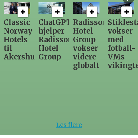
ChatGPT
Radisson
Stiklestad
Fra
hjelper
Hotel
vokser
Levange
Radisson
Group
med
direktør
Hotel
vokser
fotball-
til
us
Group
videre
VMs
nytt
globalt
vikingtematikk
Steinkje
hotell
Les flere