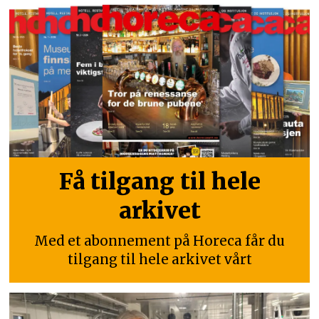
Få tilgang til hele
arkivet
Med et abonnement på Horeca får du
tilgang til hele arkivet vårt