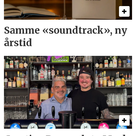
Samme «soundtrack», ny
årstid