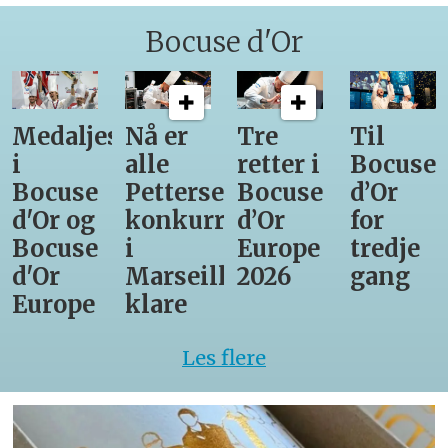
Bocuse d'Or
Medaljestatistikk
Nå er
Tre
Til
i
alle
retter i
Bocuse
Bocuse
Pettersens
Bocuse
d’Or
d'Or og
konkurrenter
d’Or
for
Bocuse
i
Europe
tredje
d'Or
Marseille
2026
gang
Europe
klare
Les flere