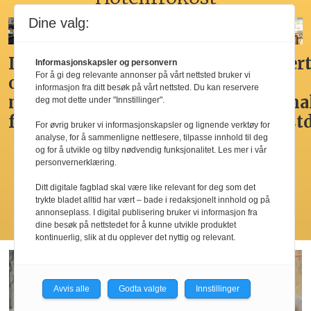
Dine valg:
Ikke
Her får
Godt,
Markert
Informasjonskapsler og personvern
For å gi deg relevante annonser på vårt nettsted bruker vi
overdådig,
du
spennende,
den
informasjon fra ditt besøk på vårt nettsted. Du kan reservere
men
Norges
men
nasjona
deg mot dette under "Innstillinger".
fristende
beste
ikke
frokost
For øvrig bruker vi informasjonskapsler og lignende verktøy for
hotellfrokost
best i
analyse, for å sammenligne nettlesere, tilpasse innhold til deg
og for å utvikle og tilby nødvendig funksjonalitet. Les mer i vår
by’n
personvernerklæring.
Ditt digitale fagblad skal være like relevant for deg som det
trykte bladet alltid har vært – bade i redaksjonelt innhold og på
annonseplass. I digital publisering bruker vi informasjon fra
Les flere
dine besøk på nettstedet for å kunne utvikle produktet
kontinuerlig, slik at du opplever det nyttig og relevant.
Avvis alle
Godta valgte
Innstillinger