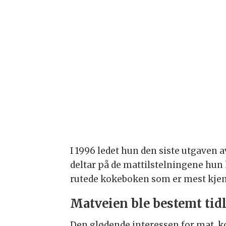
I 1996 ledet hun den siste utgaven 
deltar på de mattilstelningene hun 
rutede kokeboken som er mest kjen
Matveien ble bestemt tid
Den glødende interessen for mat, ko