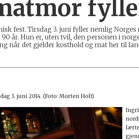
matmor fylle
isk fest. Tirsdag 3. juni fyller nemlig Nor
, 90 år. Hun er, uten tvil, den personen i nor
g når det gjelder kosthold og mat her til lan
sdag 3. juni 2014. (Foto: Morten Holt)
Ingr
nord
lært
gjen