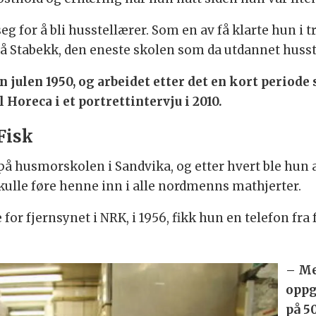
eg for å bli husstellærer. Som en av få klarte hun i
på Stabekk, den eneste skolen som da utdannet husst
n julen 1950, og arbeidet etter det en kort period
 Horeca i et portrettintervju i 2010.
Fisk
på husmorskolen i Sandvika, og etter hvert ble hun 
kulle føre henne inn i alle nordmenns mathjerter.
e for fjernsynet i NRK, i 1956, fikk hun en telefon 
– Me
oppg
på 5