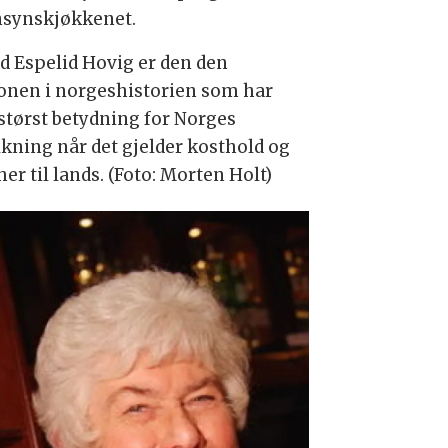
nsynskjøkkenet.
id Espelid Hovig er den den
onen i norgeshistorien som har
 størst betydning for Norges
lkning når det gjelder kosthold og
er til lands. (Foto: Morten Holt)