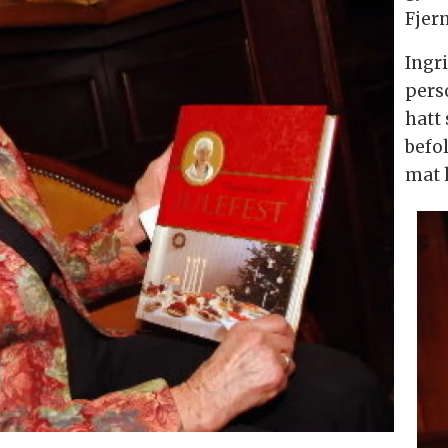
Fjer
Ingr
pers
hatt
befo
mat h