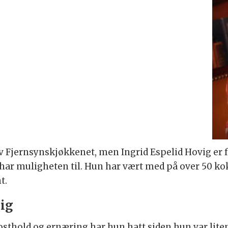
av Fjernsynskjøkkenet, men Ingrid Espelid Hovig er fo
har muligheten til. Hun har vært med på over 50 kok
t.
lig
sthold og ernæring har hun hatt siden hun var liten