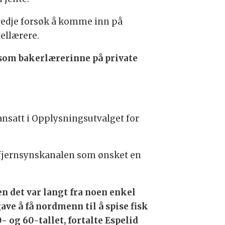
 tredje forsøk å komme inn på
ellærere.
e som bakerlærerinne på private
ansatt i Opplysningsutvalget for
fra fjernsynskanalen som ønsket en
n det var langt fra noen enkel
ave å få nordmenn til å spise fisk
0- og 60-tallet, fortalte Espelid