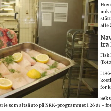
Hovi
nok 
ståt
alle 
Nav
fra
Fisk 
(Fot
I 19
kost
for 
Seks
rie som altså sto på NRK-programmet i 26 år - fre