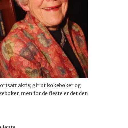
rtsatt aktiv, gir ut kokebøker og
ebøker, men for de fleste er det den
 jente.