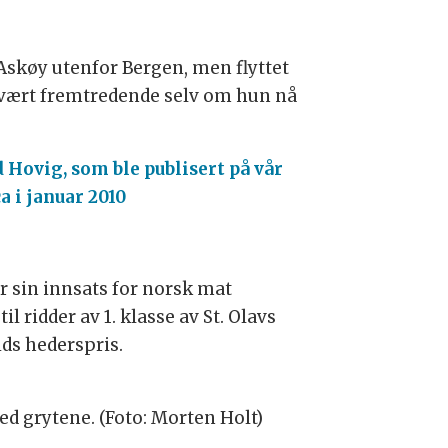
Askøy utenfor Bergen, men flyttet
t svært fremtredende selv om hun nå
 Hovig, som ble publisert på vår
 i januar 2010
or sin innsats for norsk mat
l ridder av 1. klasse av St. Olavs
ids hederspris.
ved grytene. (Foto: Morten Holt)