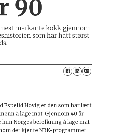
r 90
ges mest markante kokk gjennom
geshistorien som har hatt størst
ds.
id Espelid Hovig er den som har lært
menn å lage mat. Gjennom 40 år
e hun Norges befolkning å lage mat
nom det kjente NRK-programmet