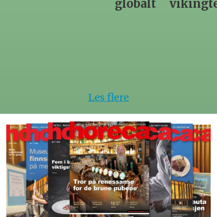
globalt
vikingtematikk
Steinkje
hotell
Les flere