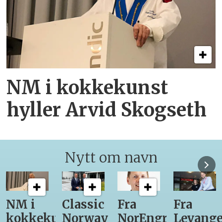
NM i kokkekunst
hyller Arvid Skogseth
Nytt om navn
Classic
Fra
Fra
12
unst
Norway
NorEngros
Levanger-
lærling