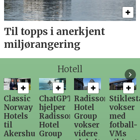
Til topps i anerkjent
miljørangering
Hotell
ChatGPT
Radisson
Stiklestad
Fra
hjelper
Hotel
vokser
Levange
Radisson
Group
med
direktør
Hotel
vokser
fotball-
til
us
Group
videre
VMs
nytt