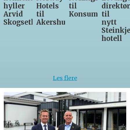
Hotels
til
direktør
får
til
Konsumgruppen
til
være
h
Akershus
nytt
med
Steinkjer-
Asko
hotell
Serveri
til
kokke-
VM
Les flere