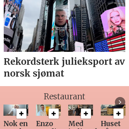
Rekordsterk julieksport av
norsk sjømat
Restaurant
Med
Huset
Ny
Siste