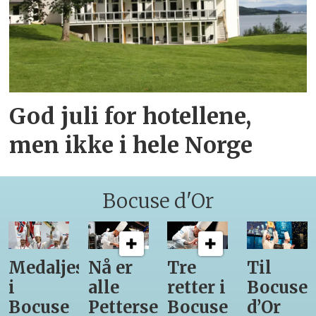
God juli for hotellene,
men ikke i hele Norge
Bocuse d'Or
Medaljestatistikk
Nå er
Tre
Til
i
alle
retter i
Bocuse
Bocuse
Pettersens
Bocuse
d’Or