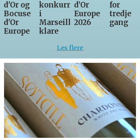
d'Or og
konkurrenter
d’Or
for
Bocuse
i
Europe
tredje
d'Or
Marseille
2026
gang
Europe
klare
Les flere