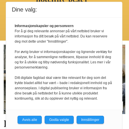
by’n
Dine valg:
Informasjonskapsler og personvern
Les flere
For å gi deg relevante annonser på vårt nettsted bruker vi
informasjon fra ditt besøk på vårt nettsted. Du kan reservere
deg mot dette under "Innstillinger".
For øvrig bruker vi informasjonskapsler og lignende verktøy for
analyse, for å sammenligne nettlesere, tilpasse innhold til deg
og for å utvikle og tilby nødvendig funksjonalitet. Les mer i vår
personvernerklæring.
Ditt digitale fagblad skal være like relevant for deg som det
trykte bladet alltid har vært – bade i redaksjonelt innhold og på
annonseplass. I digital publisering bruker vi informasjon fra
dine besøk på nettstedet for å kunne utvikle produktet
kontinuerlig, slik at du opplever det nyttig og relevant.
Avvis alle
Godta valgte
Innstillinger
Rekordsommer for