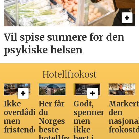
Vil spise sunnere for den
psykiske helsen
Hotellfrokost
Ikke
Her får
Godt,
Markert
overdådig,
du
spennende,
den
men
Norges
men
nasjona
fristende
beste
ikke
frokost
hotellfrokost
best i