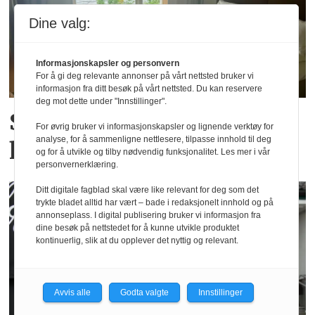
Dine valg:
Informasjonskapsler og personvern
For å gi deg relevante annonser på vårt nettsted bruker vi
informasjon fra ditt besøk på vårt nettsted. Du kan reservere
deg mot dette under "Innstillinger".
SSB: Ny juni-rekord for
For øvrig bruker vi informasjonskapsler og lignende verktøy for
analyse, for å sammenligne nettlesere, tilpasse innhold til deg
hotellovernattinger
og for å utvikle og tilby nødvendig funksjonalitet. Les mer i vår
personvernerklæring.
Ditt digitale fagblad skal være like relevant for deg som det
trykte bladet alltid har vært – bade i redaksjonelt innhold og på
annonseplass. I digital publisering bruker vi informasjon fra
dine besøk på nettstedet for å kunne utvikle produktet
kontinuerlig, slik at du opplever det nyttig og relevant.
Avvis alle
Godta valgte
Innstillinger