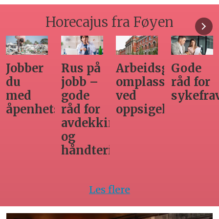
Horecajus fra Føyen
Arbeidsgivers
Gode
Seminar
Hvilken
omplasseringsplikt
råd for
om
adgang
ved
sykefraværsoppfølging
varsling
har
oppsigelse
horecabe
ng
til
innleie
ing
av
arbeidsk
Les flere