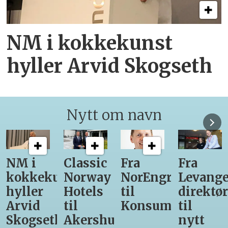
NM i kokkekunst
hyller Arvid Skogseth
Nytt om navn
Classic
Fra
Fra
12
unst
Norway
NorEngros
Levanger-
lærling
Hotels
til
direktør
får
til
Konsumgruppen
til
være
h
Akershus
nytt
med