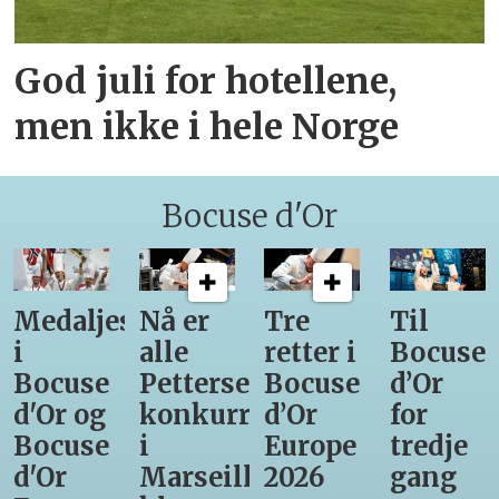
God juli for hotellene,
men ikke i hele Norge
Bocuse d'Or
Medaljestatistikk
Nå er
Tre
Til
i
alle
retter i
Bocuse
Bocuse
Pettersens
Bocuse
d’Or
d'Or og
konkurrenter
d’Or
for
Bocuse
i
Europe
tredje
d'Or
Marseille
2026
gang