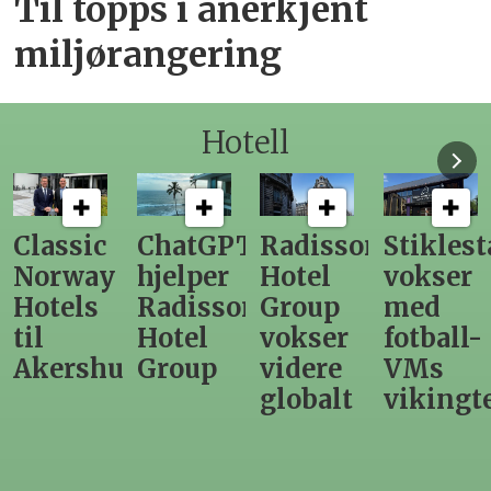
Til topps i anerkjent
miljørangering
Hotell
ChatGPT
Radisson
Stiklestad
Fra
hjelper
Hotel
vokser
Levange
Radisson
Group
med
direktør
Hotel
vokser
fotball-
til
us
Group
videre
VMs
nytt
globalt
vikingtematikk
Steinkje
hotell