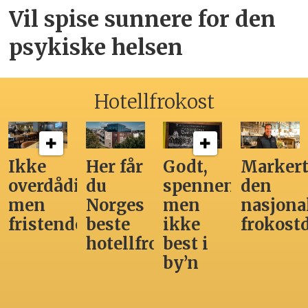
Vil spise sunnere for den
psykiske helsen
Hotellfrokost
Ikke
Her får
Godt,
Markert
overdådig,
du
spennende,
den
men
Norges
men
nasjona
fristende
beste
ikke
frokost
hotellfrokost
best i
by’n