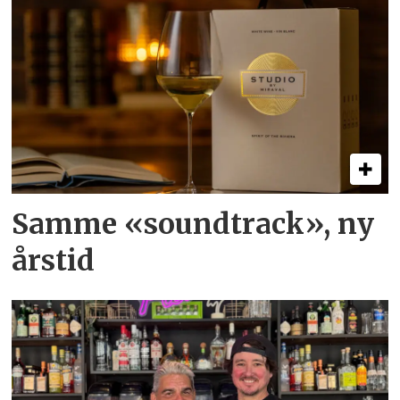
Samme «soundtrack», ny
årstid