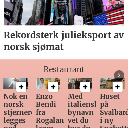
Rekordsterk julieksport av
norsk sjømat
Restaurant
Med
Huset
Ny
Siste
italiensk
på
teknologi
Horeca-
bynavn
Svalbard
gjør
magasi
d
vet du
i ny
manuell
før