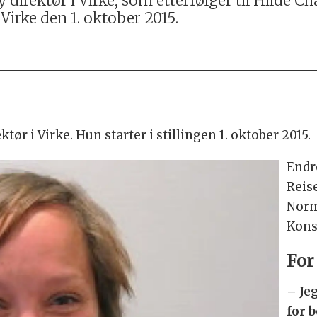
direktør i Virke, som etterfølger til Hilde C
 Virke den 1. oktober 2015.
ør i Virke. Hun starter i stillingen 1. oktober 2015.
Endr
Reis
Norm
Kons
For
– Je
for 