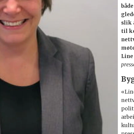
både
gled
slik
til 
nett
møte
Line
press
Byg
«Lin
nettv
polit
arbei
kult
pres