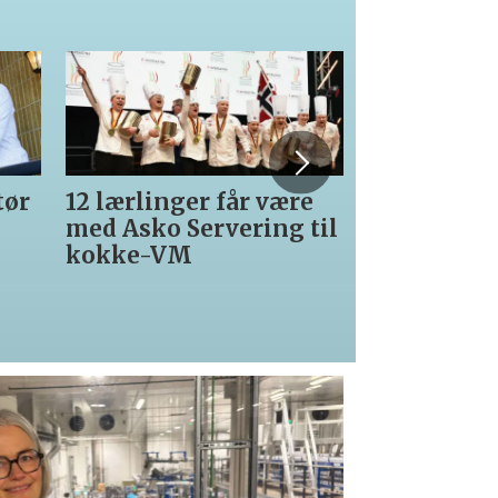
tør
12 lærlinger får være
Fra Vinmon
med Asko Servering til
Matprat
kokke-VM