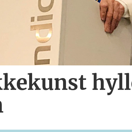
kekunst hyll
h