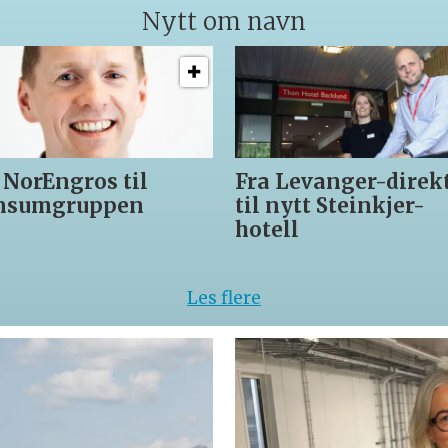
Nytt om navn
 NorEngros til
Fra Levanger-direk
nsumgruppen
til nytt Steinkjer-
hotell
Les flere