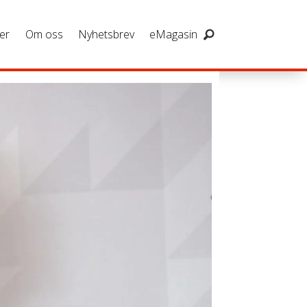
er
Om oss
Nyhetsbrev
eMagasin