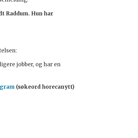
edt Raddum. Hun har
telsen:
ligere jobber, og har en
agram
(søkeord horecanytt)