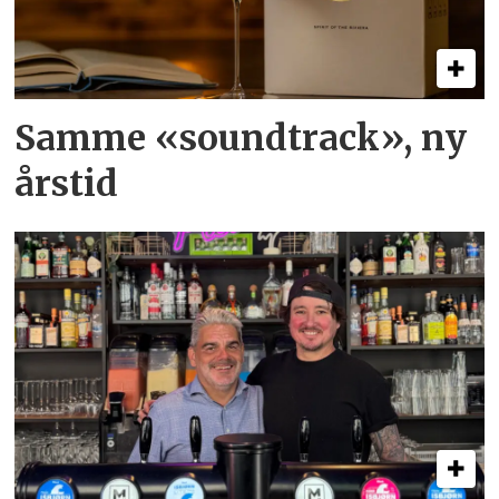
Samme «soundtrack», ny
årstid