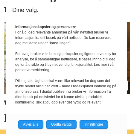
nytt Steinkjer-hotell
Dine valg:
Informasjonskapsler og personvern
For å gi deg relevante annonser på vårt nettsted bruker vi
informasjon fra ditt besøk på vårt nettsted. Du kan reservere
deg mot dette under "Innstillinger".
For øvrig bruker vi informasjonskapsler og lignende verktøy for
analyse, for å sammenligne nettlesere, tilpasse innhold til deg
og for å utvikle og tilby nødvendig funksjonalitet. Les mer i vår
personvernerklæring.
Ditt digitale fagblad skal være like relevant for deg som det
trykte bladet alltid har vært – bade i redaksjonelt innhold og på
annonseplass. I digital publisering bruker vi informasjon fra
dine besøk på nettstedet for å kunne utvikle produktet
Vil spise sunnere for den
kontinuerlig, slik at du opplever det nyttig og relevant.
psykiske helsen
Avvis alle
Godta valgte
Innstillinger