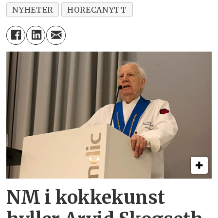
NYHETER
HORECANYTT
NM i kokkekunst