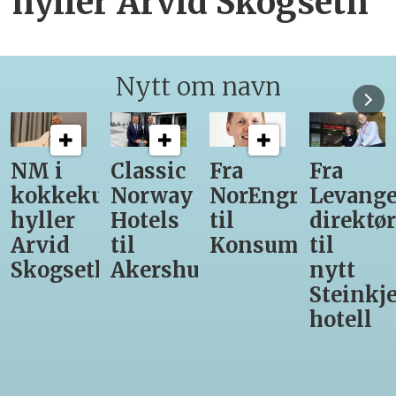
hyller Arvid Skogseth
Nytt om navn
Classic
Fra
Fra
12
unst
Norway
NorEngros
Levanger-
lærling
Hotels
til
direktør
får
til
Konsumgruppen
til
være
h
Akershus
nytt
med
Steinkjer-
Asko
hotell
Serveri
til
kokke-
VM