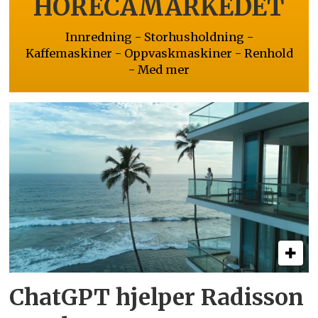
HORECAMARKEDET
Innredning - Storhusholdning -
Kaffemaskiner - Oppvaskmaskiner - Renhold
- Med mer
ChatGPT hjelper Radisson