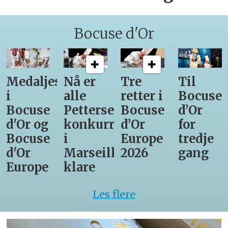
Bocuse d'Or
Medaljestatistikk
Nå er
Tre
Til
i
alle
retter i
Bocuse
Bocuse
Pettersens
Bocuse
d’Or
d'Or og
konkurrenter
d’Or
for
Bocuse
i
Europe
tredje
d'Or
Marseille
2026
gang
Europe
klare
Les flere