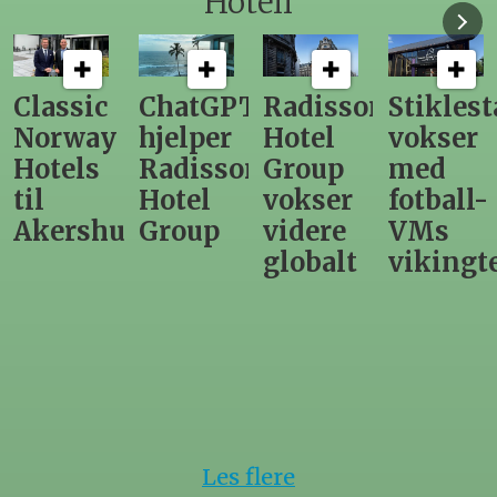
Hotell
ChatGPT
Radisson
Stiklestad
Fra
hjelper
Hotel
vokser
Levange
Radisson
Group
med
direktør
Hotel
vokser
fotball-
til
us
Group
videre
VMs
nytt
globalt
vikingtematikk
Steinkje
hotell
Les flere