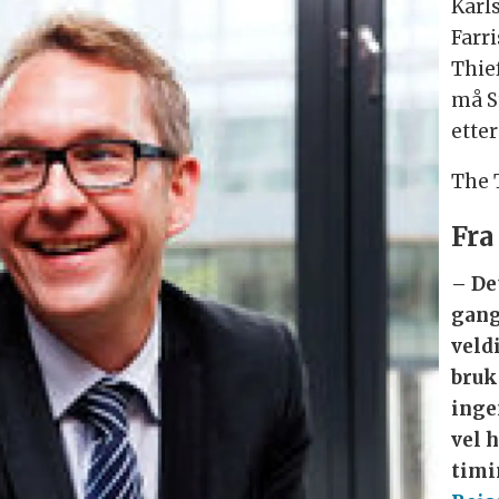
Karl
Farri
Thief
må S
etter
The 
Fra
– De
gange
veld
bruk
inge
vel 
timi