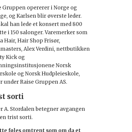
e Gruppen opererer i Norge og
ge, og Karlsen blir øverste leder.
skal han lede et konsert med 800
tte i 150 salonger. Varemerker som
a Hair, Hair Shop Frisør,
masters, Alex Verdini, nettbutikken
ty Kick og
nningsinstitusjonene Norsk
ørskole og Norsk Hudpleieskole,
er under Raise Gruppen AS.
st sorti
er A. Stordalen betegner avgangen
n trist sorti.
tte føles omtrent som om da et