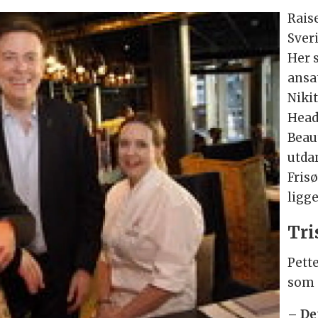
Rais
Sveri
Her 
ansa
Nikit
Head
Beau
utda
Fris
ligg
Tri
Pett
som e
– De