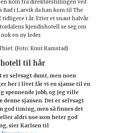
sen kom fra direktørstillingen ved
s Bad i Larvik da han kom til The
 tidligere i år. Etter et snaut halvår
tordalens kjendishotell se seg om
 nok en ny leder.
Thief. (Foto: Knut Ramstad)
 hotell til hår
t er selvsagt dumt, men noen
r her i livet får vi en sjanse til en
ig spennende jobb, og jeg ville
e denne sjansen. Det er selvsagt
n god timing, men så finnes det
heller aldri noe som heter god
ng, sier Karlsen til