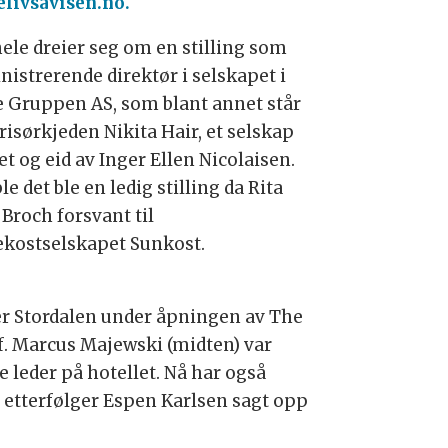
elivsavisen.no.
hele dreier seg om en stilling som
nistrerende direktør i selskapet i
e Gruppen AS, som blant annet står
risørkjeden Nikita Hair, et selskap
et og eid av Inger Ellen Nicolaisen.
le det ble en ledig stilling da Rita
 Broch forsvant til
ekostselskapet Sunkost.
er Stordalen under åpningen av The
f. Marcus Majewski (midten) var
e leder på hotellet. Nå har også
 etterfølger Espen Karlsen sagt opp