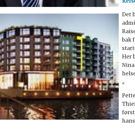
Reis
Det 
admi
Rais
bak f
start
Her b
Nina
hels
"
Pett
Thie
først
hans