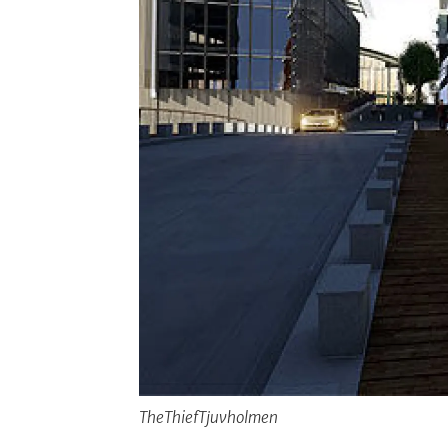
TheThiefTjuvholmen