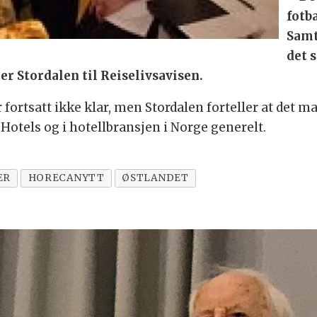
fotba
Samt
det 
er Stordalen til Reiselivsavisen.
 fortsatt ikke klar, men Stordalen forteller at det 
 Hotels og i hotellbransjen i Norge generelt.
ER
HORECANYTT
ØSTLANDET