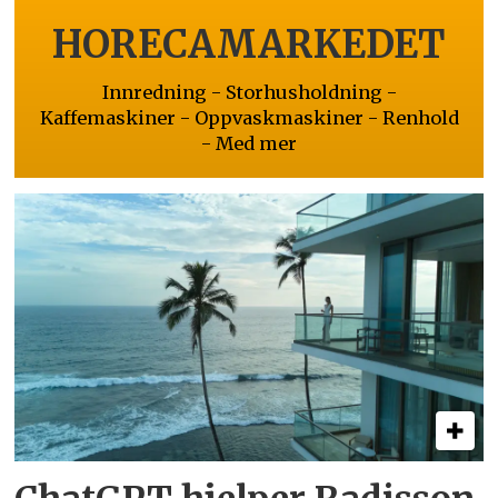
HORECAMARKEDET
Innredning - Storhusholdning -
Kaffemaskiner - Oppvaskmaskiner - Renhold
- Med mer