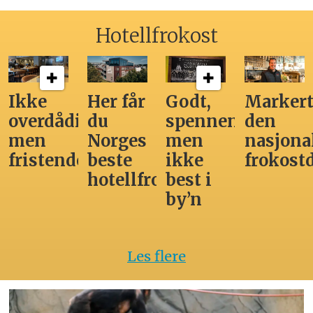
Hotellfrokost
Ikke
Her får
Godt,
Markert
overdådig,
du
spennende,
den
men
Norges
men
nasjona
fristende
beste
ikke
frokost
hotellfrokost
best i
by’n
Les flere