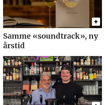
Samme «soundtrack», ny
årstid