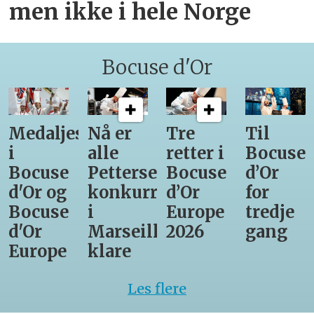
men ikke i hele Norge
Bocuse d'Or
Medaljestatistikk
Nå er
Tre
Til
i
alle
retter i
Bocuse
Bocuse
Pettersens
Bocuse
d’Or
d'Or og
konkurrenter
d’Or
for
Bocuse
i
Europe
tredje
d'Or
Marseille
2026
gang
Europe
klare
Les flere