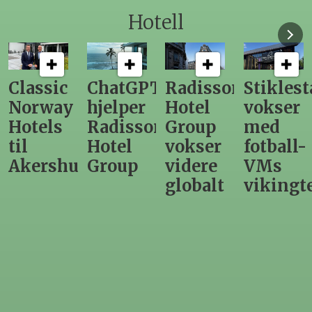
Hotell
ChatGPT
Radisson
Stiklestad
Fra
hjelper
Hotel
vokser
Levange
Radisson
Group
med
direktør
Hotel
vokser
fotball-
til
us
Group
videre
VMs
nytt
globalt
vikingtematikk
Steinkje
hotell