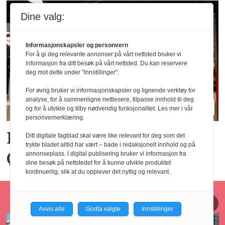
Dine valg:
Informasjonskapsler og personvern
For å gi deg relevante annonser på vårt nettsted bruker vi
informasjon fra ditt besøk på vårt nettsted. Du kan reservere
deg mot dette under "Innstillinger".
For øvrig bruker vi informasjonskapsler og lignende verktøy for
analyse, for å sammenligne nettlesere, tilpasse innhold til deg
og for å utvikle og tilby nødvendig funksjonalitet. Les mer i vår
personvernerklæring.
Big Bite vil doble på
Ditt digitale fagblad skal være like relevant for deg som det
trykte bladet alltid har vært – bade i redaksjonelt innhold og på
Østlandet innen tre år
annonseplass. I digital publisering bruker vi informasjon fra
dine besøk på nettstedet for å kunne utvikle produktet
kontinuerlig, slik at du opplever det nyttig og relevant.
Horecajus fra Føyen
Avvis alle
Godta valgte
Innstillinger