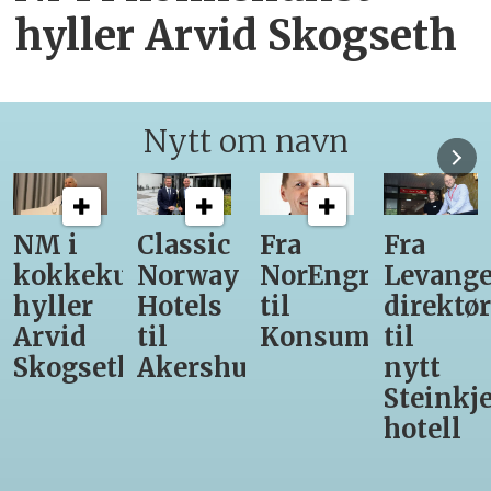
hyller Arvid Skogseth
Nytt om navn
Classic
Fra
Fra
12
unst
Norway
NorEngros
Levanger-
lærling
Hotels
til
direktør
får
til
Konsumgruppen
til
være
h
Akershus
nytt
med
Steinkjer-
Asko
hotell
Serveri
til
kokke-