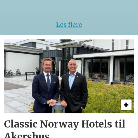
VM
Les flere
Classic Norway Hotels til
Akershus