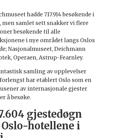
hmuseet hadde 717.914 besøkende i
, men samlet sett snakker vi flere
ioner besøkende til alle
aksjonene i nye området langs Oslos
ide; Nasjonalmuseet, Deichmann
iotek, Operaen, Astrup-Fearnley.
antastisk samling av opplevelser
forlengst har etablert Oslo som en
itusener av internasjonale gjester
er å besøke.
7.604 gjestedøgn
 Oslo-hotellene i
i