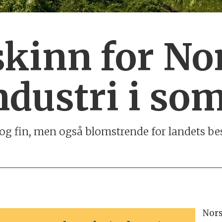
skinn for No
ndustri i so
g fin, men også blomstrende for landets bes
Nors