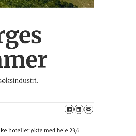
rges
mmer
øksindustri.
ke hoteller økte med hele 23,6