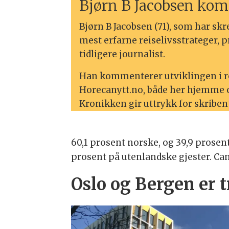
Bjørn B Jacobsen kom
Bjørn B Jacobsen (71), som har s
mest erfarne reiselivsstrateger, 
tidligere journalist.
Han kommenterer utviklingen i re
Horecanytt.no, både her hjemme og
Kronikken gir uttrykk for skribe
60,1 prosent norske, og 39,9 prosent
prosent på utenlandske gjester. Cam
Oslo og Bergen er 