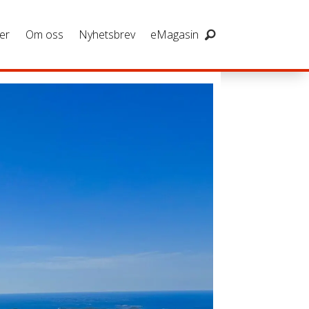
er
Om oss
Nyhetsbrev
eMagasin