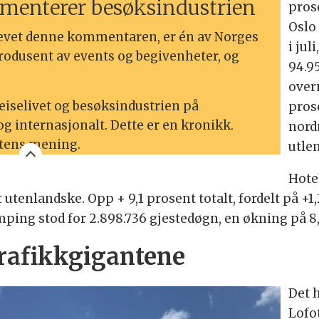
menterer besøksindustrien
prose
Oslo
krevet denne kommentaren, er én av Norges
i ju
produsent av events og begivenheter, og
94.95
overn
iselivet og besøksindustrien på
prose
 internasjonalt. Dette er en kronikk.
nord
ntens mening.
utlen
Hote
 utenlandske. Opp + 9,1 prosent totalt, fordelt på +
ping stod for 2.898.736 gjestedøgn, en økning på 8
trafikkgigantene
Det 
Lofo