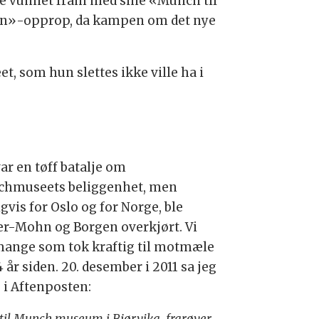
e vunnet fram med sine «Munch til
n»-opprop, da kampen om det nye
t, som hun slettes ikke ville ha i
ar en tøff batalje om
hmuseets beliggenhet, men
gvis for Oslo og for Norge, ble
er-Mohn og Borgen overkjørt. Vi
mange som tok kraftig til motmæle
4 år siden. 20. desember i 2011 sa jeg
e i Aftenposten:
til Munch museum i Bjørvika, frarøver