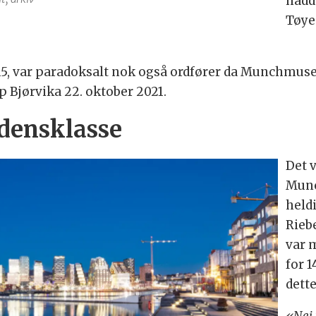
hadd
Tøye
015, var paradoksalt nok også ordfører da Munchmusee
pp Bjørvika 22. oktober 2021.
rdensklasse
Det v
Munc
heldi
Rieb
var 
for 1
dett
«Nei 