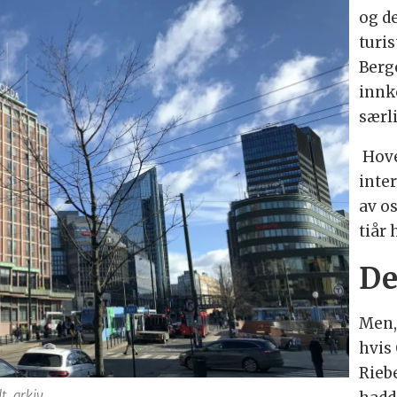
og d
turi
Berg
innk
særli
Hove
inte
av o
tiår 
De
Men, 
hvis
Rieb
t, arkiv