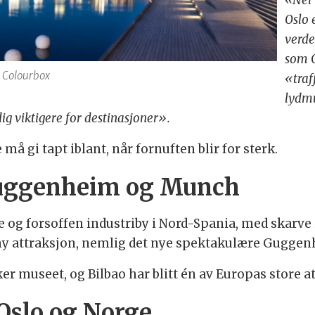
Oslo 
verde
som O
 Colourbox
«traf
lydmu
dig viktigere for destinasjoner».
 må gi tapt iblant, når fornuften blir for sterk.
Guggenheim og Munch
og forsoffen industriby i Nord-Spania, med skarve 25.
 ny attraksjon, nemlig det nye spektakulære Gugge
er museet, og Bilbao har blitt én av Europas store a
l Oslo og Norge