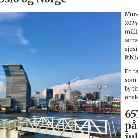
Munc
2024
mill
attr
sjøs
Bibl
En f
som 
by t
ønsk
65
på
jul