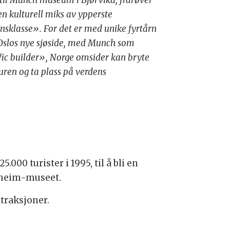
en kulturell miks av ypperste
nsklasse». For det er med unike fyrtårn
slos nye sjøside, med Munch som
fic builder», Norge omsider kan bryte
ren og ta plass på verdens
000 turister i 1995, til å bli en
nheim-museet.
ttraksjoner.