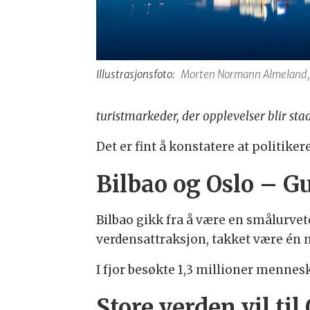
Illustrasjonsfoto:
Morten Normann Almeland,
turistmarkeder, der opplevelser blir sta
Det er fint å konstatere at politikere
Bilbao og Oslo – 
Bilbao gikk fra å være en smålurvete 
verdensattraksjon, takket være én
I fjor besøkte 1,3 millioner mennesk
Store verden vil ti