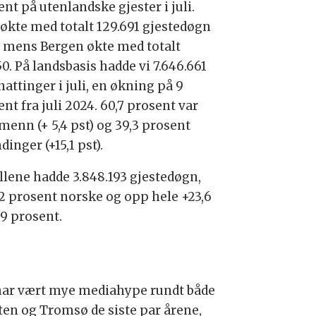
nt på utenlandske gjester i juli.
 økte med totalt 129.691 gjestedøgn
li, mens Bergen økte med totalt
0. På landsbasis hadde vi 7.646.661
attinger i juli, en økning på 9
nt fra juli 2024. 60,7 prosent var
menn (+ 5,4 pst) og 39,3 prosent
dinger (+15,1 pst).
llene hadde 3.848.193 gjestedøgn,
1,2 prosent norske og opp hele +23,6
,9 prosent.
har vært mye mediahype rundt både
ten og Tromsø de siste par årene,