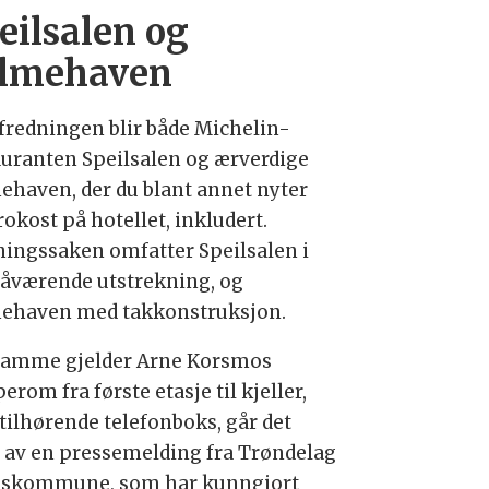
eilsalen og
lmehaven
fredningen blir både Michelin-
auranten Speilsalen og ærverdige
ehaven, der du blant annet nyter
rokost på hotellet, inkludert.
ningssaken omfatter Speilsalen i
nåværende utstrekning, og
ehaven med takkonstruksjon.
samme gjelder Arne Korsmos
erom fra første etasje til kjeller,
tilhørende telefonboks, går det
 av en pressemelding fra Trøndelag
eskommune, som har kunngjort