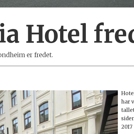
ia Hotel fre
ondheim er fredet.
Hotel
har v
talle
side
2017 