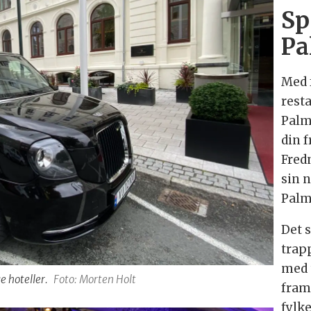
Sp
Pa
Med 
rest
Palm
din f
Fred
sin 
Palm
Det 
trapp
med 
e hoteller.
Foto: Morten Holt
fram
fylk