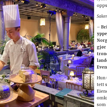
opps
Saken
– Br
yppe
Norg
gjør 
tron
land
Even
Hun 
tett
Eien
omkr
som h