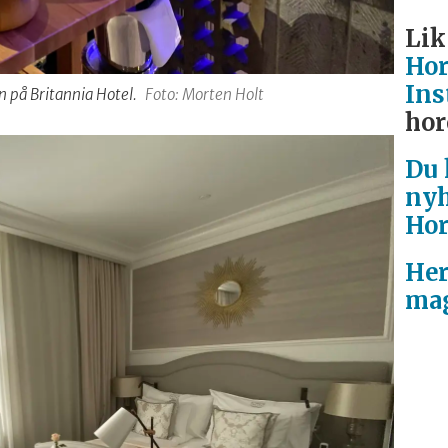
Lik
Hor
Ins
n på Britannia Hotel.
Foto: Morten Holt
hor
Du 
nyh
Hor
Her
mag