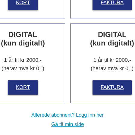
KORT
FAKTURA
Nytt om navn
DIGITAL
DIGITAL
(kun digitalt)
(kun digitalt)
1 år til kr 2000,-
1 år til kr 2000,-
(herav mva kr 0,-)
(herav mva kr 0,-)
 Levanger-direktør
12 lærlinger får vær
 nytt Steinkjer-
med Asko Servering 
ell
kokke-VM
KORT
FAKTURA
Les flere
Allerede abonnent? Logg inn her
Gå til min side