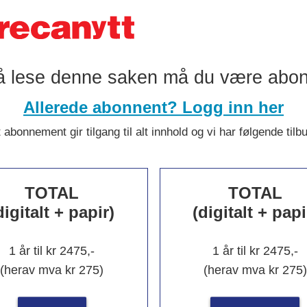
å lese denne saken må du være abo
Allerede abonnent? Logg inn her
 abonnement gir tilgang til alt innhold og vi har følgende tilb
TOTAL
TOTAL
ngros til
digitalt + papir)
(digitalt + papi
1 år til kr 2475,-
1 år til kr 2475,-
gruppen
(herav mva kr 275)
(herav mva kr 275)