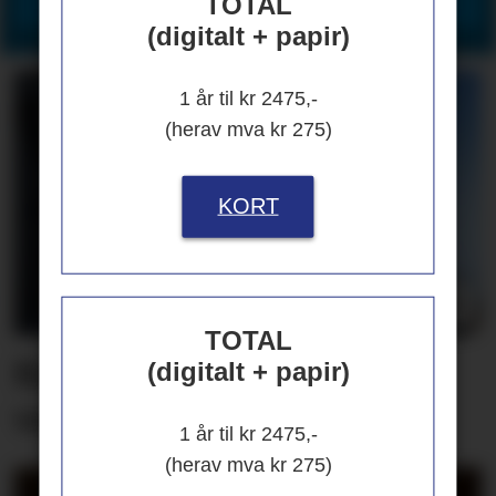
TOTAL
(digitalt + papir)
1 år til kr 2475,-
(herav mva kr 275)
KORT
TOTAL
Radisson Hotel Group
(digitalt + papir)
vokser videre globalt
1 år til kr 2475,-
(herav mva kr 275)