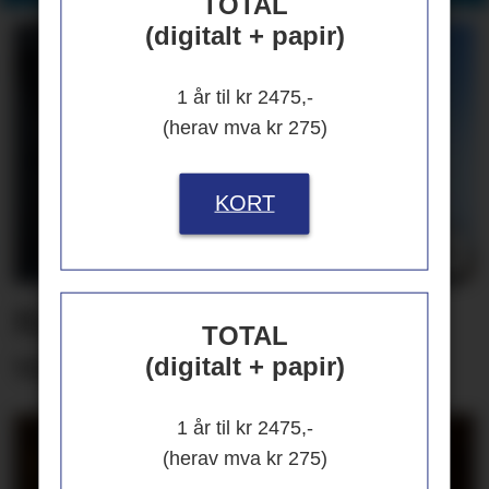
TOTAL
(digitalt + papir)
1 år til kr 2475,-
(herav mva kr 275)
KORT
Radisson Hotel Group
TOTAL
vokser videre globalt
(digitalt + papir)
1 år til kr 2475,-
(herav mva kr 275)