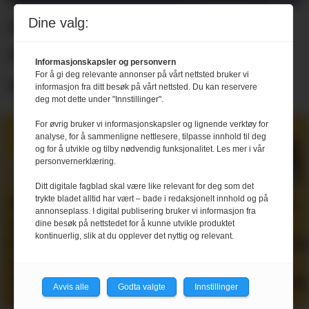
SkiStar lanserer
Dine valg:
Skandinavias sterkeste
Informasjonskapsler og personvern
For å gi deg relevante annonser på vårt nettsted bruker vi
snøgaranti
informasjon fra ditt besøk på vårt nettsted. Du kan reservere
deg mot dette under "Innstillinger".
For øvrig bruker vi informasjonskapsler og lignende verktøy for
Matomsorgsprisen
analyse, for å sammenligne nettlesere, tilpasse innhold til deg
og for å utvikle og tilby nødvendig funksjonalitet. Les mer i vår
personvernerklæring.
Ditt digitale fagblad skal være like relevant for deg som det
trykte bladet alltid har vært – bade i redaksjonelt innhold og på
Har du
Mor
Matomsorgsprise
Har du
annonseplass. I digital publisering bruker vi informasjon fra
en
Godhjerta
til
en
dine besøk på nettstedet for å kunne utvikle produktet
kontinuerlig, slik at du opplever det nyttig og relevant.
kandidat
Wenche
kandida
til
Andersen
til
Matomsorgsprisen
Matomso
Avvis alle
Godta valgte
Innstillinger
2026