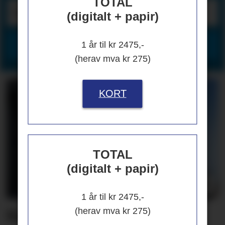
TOTAL
(digitalt + papir)
1 år til kr 2475,-
(herav mva kr 275)
KORT
TOTAL
(digitalt + papir)
1 år til kr 2475,-
(herav mva kr 275)
Radisson Hotel Group