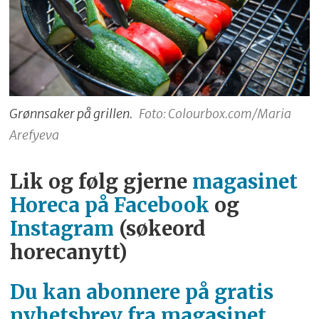
Grønnsaker på grillen.
Foto: Colourbox.com/Maria
Arefyeva
Lik og følg gjerne
magasinet
Horeca på Facebook
og
Instagram
(søkeord
horecanytt)
Du kan abonnere på gratis
nyhetsbrev fra magasinet