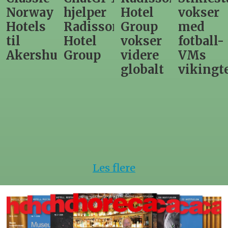
hjelper
Hotel
vokser
Levange
Radisson
Group
med
direktør
Hotel
vokser
fotball-
til
us
Group
videre
VMs
nytt
globalt
vikingtematikk
Steinkje
hotell
Les flere