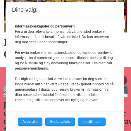
Dine valg:
Informasjonskapsler og personvern
For å gi deg relevante annonser på vårt nettsted bruker vi
informasjon fra ditt besøk på vårt nettsted. Du kan reservere
Big Bite vil doble på
deg mot dette under "Innstillinger".
Østlandet innen tre år
For øvrig bruker vi informasjonskapsler og lignende verktøy for
analyse, for å sammenligne nettlesere, tilpasse innhold til deg
og for å utvikle og tilby nødvendig funksjonalitet. Les mer i vår
personvernerklæring.
Horecajus fra Føyen
Ditt digitale fagblad skal være like relevant for deg som det
trykte bladet alltid har vært – bade i redaksjonelt innhold og på
annonseplass. I digital publisering bruker vi informasjon fra
dine besøk på nettstedet for å kunne utvikle produktet
kontinuerlig, slik at du opplever det nyttig og relevant.
Arbeidsgivers
Gode
Seminar
Hvilken
omplasseringsplikt
råd for
om
adgang
ved
sykefraværsoppfølging
varsling
har
Avvis alle
Godta valgte
Innstillinger
oppsigelse
horecabe