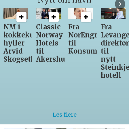
Classic
Fra
Fra
12
unst
Norway
NorEngros
Levanger-
lærling
Hotels
til
direktør
får
til
Konsumgruppen
til
være
h
Akershus
nytt
med
Steinkjer-
Asko
hotell
Serveri
til
kokke-
VM
Les flere