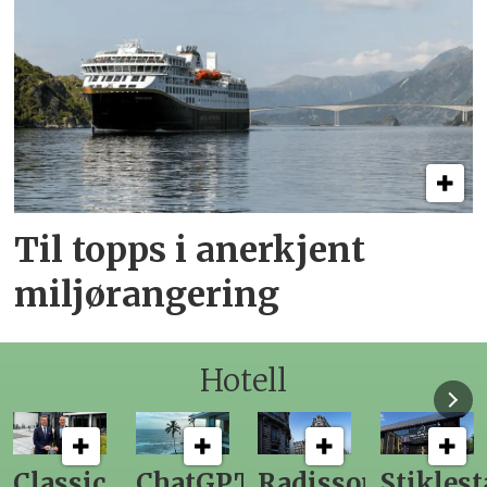
Til topps i anerkjent
miljørangering
Hotell
ChatGPT
Radisson
Stiklestad
Fra