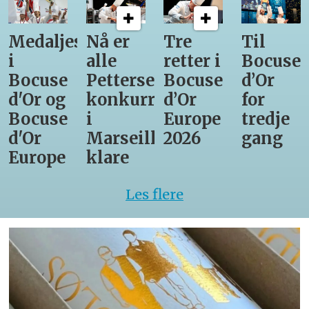
Medaljestatistikk
Nå er
Tre
Til
i
alle
retter i
Bocuse
Bocuse
Pettersens
Bocuse
d’Or
d'Or og
konkurrenter
d’Or
for
Bocuse
i
Europe
tredje
d'Or
Marseille
2026
gang
Europe
klare
Les flere