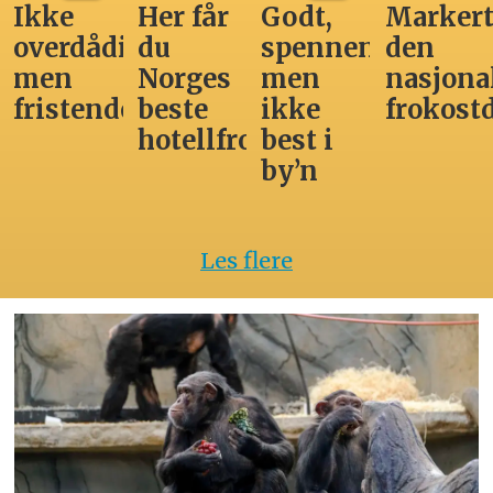
Ikke
Her får
Godt,
Markert
overdådig,
du
spennende,
den
men
Norges
men
nasjona
fristende
beste
ikke
frokost
hotellfrokost
best i
by’n
Les flere