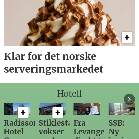
Klar for det norske
serveringsmarkedet
Hotell
n
Stiklestad
Fra
SSB:
Elendig
vokser
Levanger-
Ny
nordno