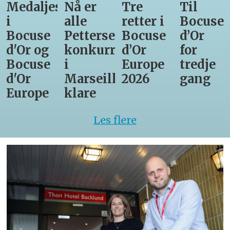
Medaljestatistikk
Nå er
Tre
Til
i
alle
retter i
Bocuse
Bocuse
Pettersens
Bocuse
d’Or
d'Or og
konkurrenter
d’Or
for
Bocuse
i
Europe
tredje
d'Or
Marseille
2026
gang
Europe
klare
Les flere