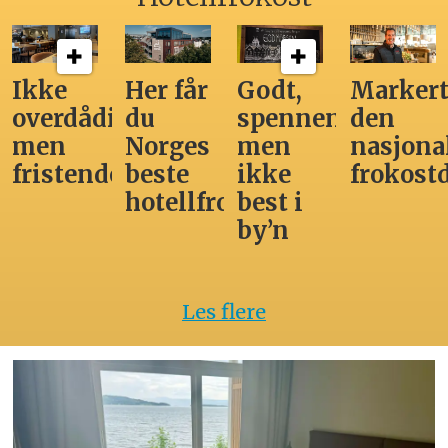
Ikke
Her får
Godt,
Markert
overdådig,
du
spennende,
den
men
Norges
men
nasjona
fristende
beste
ikke
frokost
hotellfrokost
best i
by’n
Les flere