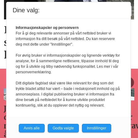
Dine valg:
Elendig nordnorsk
Informasjonskapsler og personvern
For å gi deg relevante annonser på vårt nettsted bruker vi
sommervær gir utslag for
informasjon fra ditt besøk på vårt nettsted. Du kan reservere
deg mot dette under "Innstillinger".
hotellene
For øvrig bruker vi informasjonskapsler og lignende verktøy for
analyse, for å sammenligne nettlesere, tilpasse innhold til deg
og for å utvikle og tilby nødvendig funksjonalitet. Les mer i vår
personvernerklæring.
Horecajus fra Føyen
Ditt digitale fagblad skal være like relevant for deg som det
trykte bladet alltid har vært – bade i redaksjonelt innhold og på
annonseplass. I digital publisering bruker vi informasjon fra
dine besøk på nettstedet for å kunne utvikle produktet
kontinuerlig, slik at du opplever det nyttig og relevant.
Arbeidsgivers
Gode
Seminar
Hvilken
omplasseringsplikt
råd for
om
adgang
ved
sykefraværsoppfølging
varsling
har
Avvis alle
Godta valgte
Innstillinger
oppsigelse
horecabe