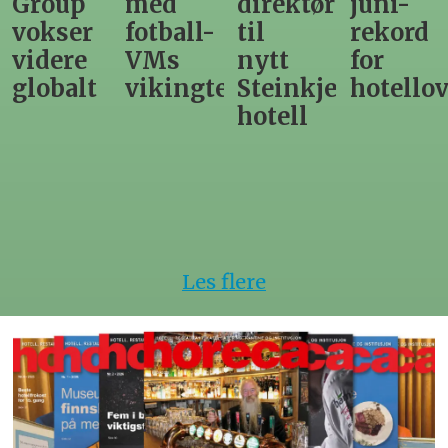
med
direktør
juni-
sommer
fotball-
til
rekord
gir
VMs
nytt
for
utslag
vikingtematikk
Steinkjer-
hotellovernattin
for
hotell
hotelle
Les flere