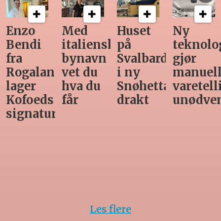
Med
Huset
Ny
Siste
italiensk
på
teknologi
Horeca-
bynavn
Svalbard
gjør
magasi
nd
vet du
i ny
manuell
før
hva du
Snøhetta-
varetelling
sommer
får
drakt
unødvendig
rett
Les flere