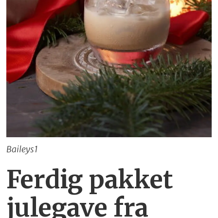
Baileys1
Ferdig pakket
julegave fra