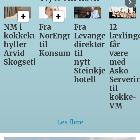
Fra
Fra
12
Fra
unst
NorEngros
Levanger-
lærlinger
Vinmon
til
direktør
får
til
Konsumgruppen
til
være
Matprat
h
nytt
med
Steinkjer-
Asko
hotell
Servering
til
kokke-
VM
Les flere