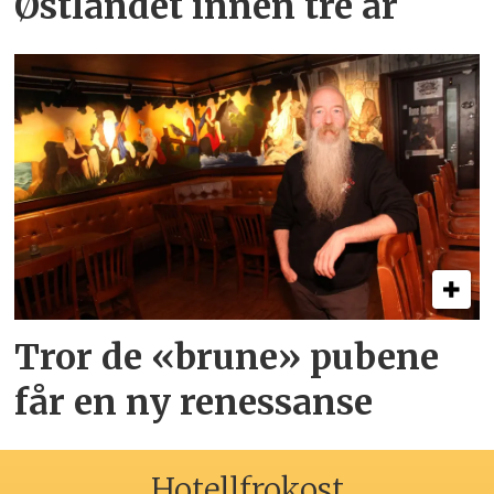
Østlandet innen tre år
Tror de «brune» pubene
får en ny renessanse
Hotellfrokost