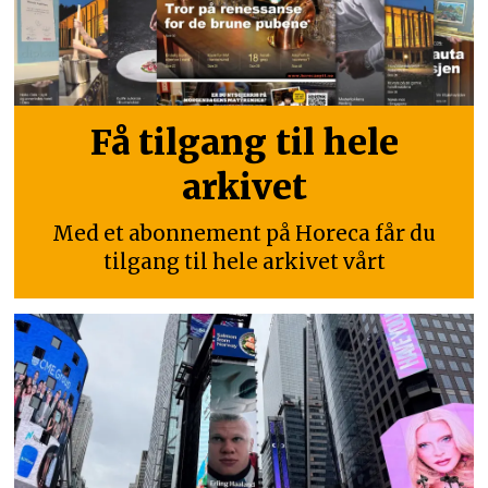
Få tilgang til hele
arkivet
Med et abonnement på Horeca får du
tilgang til hele arkivet vårt