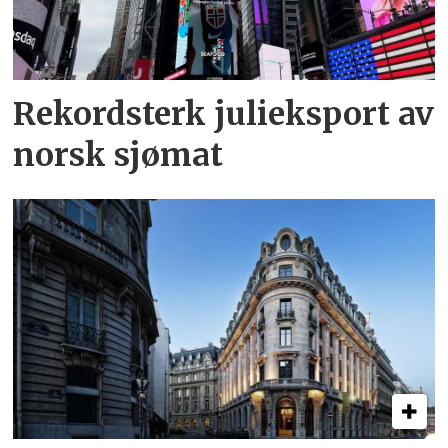
Rekordsterk julieksport av
norsk sjømat