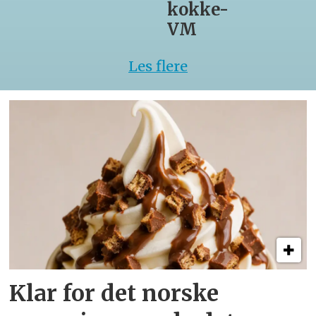
kokke-
VM
Les flere
Klar for det norske