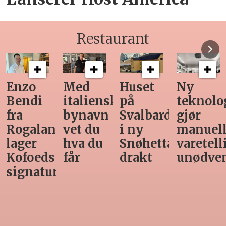
Restaurant
Med
Huset
Ny
Siste
italiensk
på
teknologi
Horeca-
bynavn
Svalbard
gjør
magasi
nd
vet du
i ny
manuell
før
hva du
Snøhetta-
varetelling
sommer
får
drakt
unødvendig
rett