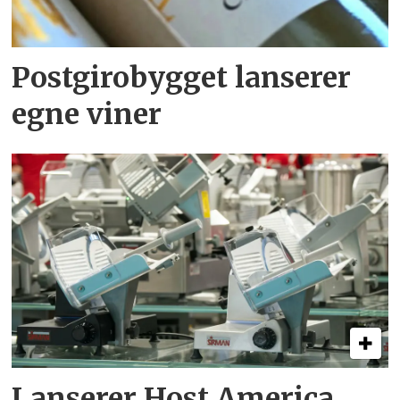
Postgirobygget lanserer
egne viner
Lanserer Host America