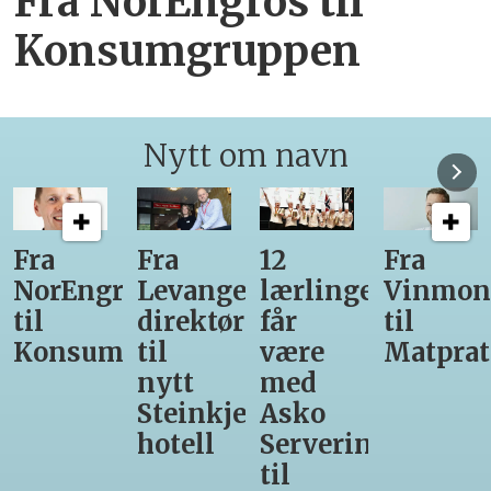
Fra NorEngros til
Konsumgruppen
Nytt om navn
12
Fra
Gir seg
Ny
r-
lærlinger
Vinmonopolet
som
daglig
får
til
daglig
leder
være
Matprat
leder
for
med
hos
Valsøya
r-
Asko
Den
Servering
Glade
til
Gris