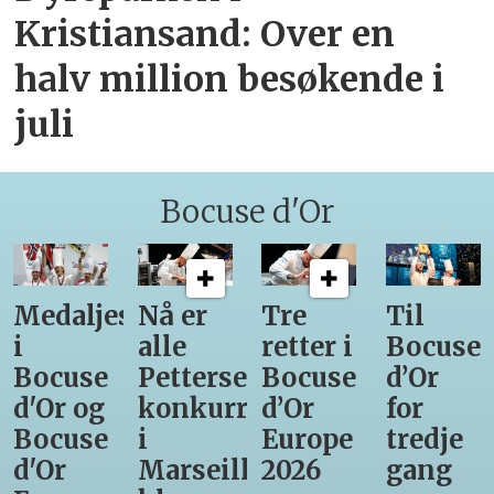
Kristiansand: Over en
halv million besøkende i
juli
Bocuse d'Or
Medaljestatistikk
Nå er
Tre
Til
i
alle
retter i
Bocuse
Bocuse
Pettersens
Bocuse
d’Or
d'Or og
konkurrenter
d’Or
for
Bocuse
i
Europe
tredje
d'Or
Marseille
2026
gang