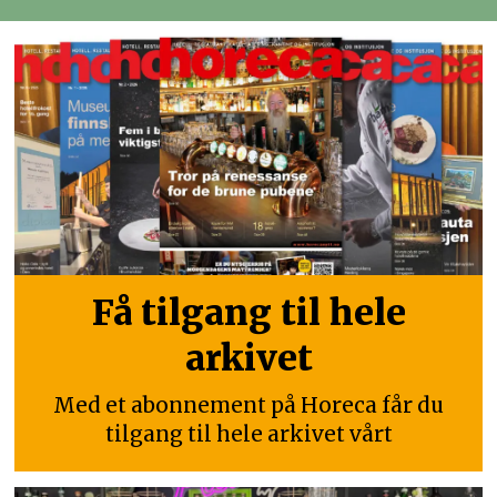
Få tilgang til hele
arkivet
Med et abonnement på Horeca får du
tilgang til hele arkivet vårt