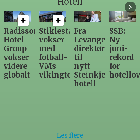
Hotell
n
Stiklestad
Fra
SSB:
Elendig
vokser
Levanger-
Ny
nordno
med
direktør
juni-
sommer
fotball-
til
rekord
gir
VMs
nytt
for
utslag
vikingtematikk
Steinkjer-
hotellovernattin
for
hotell
hotelle
Les flere