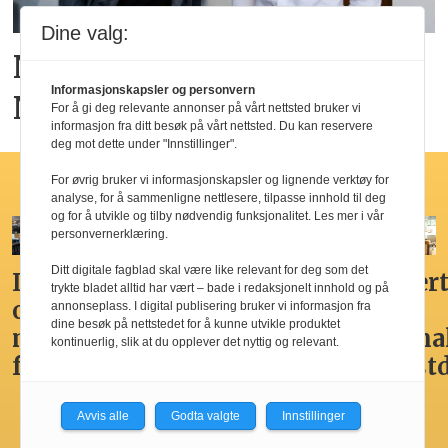
Dine valg:
Ny hotellkjede lanseres i
Informasjonskapsler og personvern
Norge
For å gi deg relevante annonser på vårt nettsted bruker vi
informasjon fra ditt besøk på vårt nettsted. Du kan reservere
deg mot dette under "Innstillinger".
Hotellfrokost
For øvrig bruker vi informasjonskapsler og lignende verktøy for
analyse, for å sammenligne nettlesere, tilpasse innhold til deg
og for å utvikle og tilby nødvendig funksjonalitet. Les mer i vår
personvernerklæring.
Ditt digitale fagblad skal være like relevant for deg som det
Ikke
Her får
Godt,
Markert
trykte bladet alltid har vært – bade i redaksjonelt innhold og på
overdådig,
du
spennende,
den
annonseplass. I digital publisering bruker vi informasjon fra
dine besøk på nettstedet for å kunne utvikle produktet
men
Norges
men
nasjona
kontinuerlig, slik at du opplever det nyttig og relevant.
fristende
beste
ikke
frokost
hotellfrokost
best i
by’n
Avvis alle
Godta valgte
Innstillinger