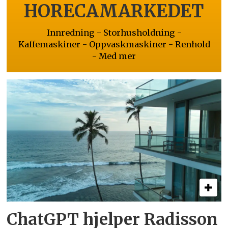
HORECAMARKEDET
Innredning - Storhusholdning -
Kaffemaskiner - Oppvaskmaskiner - Renhold
- Med mer
ChatGPT hjelper Radisson