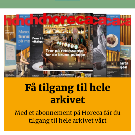
Få tilgang til hele
arkivet
Med et abonnement på Horeca får du
tilgang til hele arkivet vårt