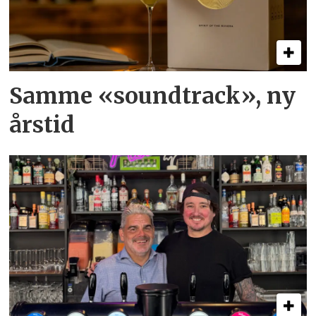
Samme «soundtrack», ny
årstid