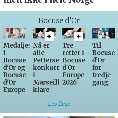
Bocuse d'Or
Medaljestatistikk
Nå er
Tre
Til
i
alle
retter i
Bocuse
Bocuse
Pettersens
Bocuse
d’Or
d'Or og
konkurrenter
d’Or
for
Bocuse
i
Europe
tredje
d'Or
Marseille
2026
gang
Europe
klare
Les flere