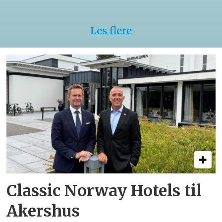
VM
Les flere
Classic Norway Hotels til
Akershus