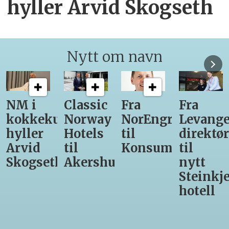
hyller Arvid Skogseth
Nytt om navn
Classic
Fra
Fra
12
unst
Norway
NorEngros
Levanger-
lærling
Hotels
til
direktør
får
til
Konsumgruppen
til
være
h
Akershus
nytt
med
Steinkjer-
Asko
hotell
Serveri
til
kokke-