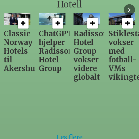
Hotell
ChatGPT
Radisson
Stiklestad
Fra
hjelper
Hotel
vokser
Levange
Radisson
Group
med
direktør
Hotel
vokser
fotball-
til
us
Group
videre
VMs
nytt
globalt
vikingtematikk
Steinkje
hotell
Les flere