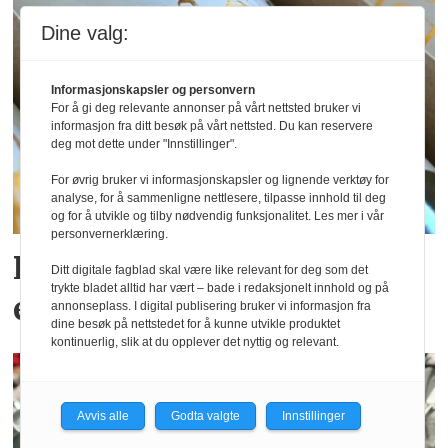
Dine valg:
Informasjonskapsler og personvern
For å gi deg relevante annonser på vårt nettsted bruker vi
informasjon fra ditt besøk på vårt nettsted. Du kan reservere
deg mot dette under "Innstillinger".
For øvrig bruker vi informasjonskapsler og lignende verktøy for
analyse, for å sammenligne nettlesere, tilpasse innhold til deg
og for å utvikle og tilby nødvendig funksjonalitet. Les mer i vår
personvernerklæring.
Postgirobygget lanserer
Ditt digitale fagblad skal være like relevant for deg som det
trykte bladet alltid har vært – bade i redaksjonelt innhold og på
egne viner
annonseplass. I digital publisering bruker vi informasjon fra
dine besøk på nettstedet for å kunne utvikle produktet
kontinuerlig, slik at du opplever det nyttig og relevant.
Avvis alle
Godta valgte
Innstillinger