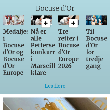
Bocuse d'Or
Medaljestatistikk
Nå er
Tre
Til
i
alle
retter i
Bocuse
Bocuse
Pettersens
Bocuse
d’Or
d'Or og
konkurrenter
d’Or
for
Bocuse
i
Europe
tredje
d'Or
Marseille
2026
gang
Europe
klare
Les flere