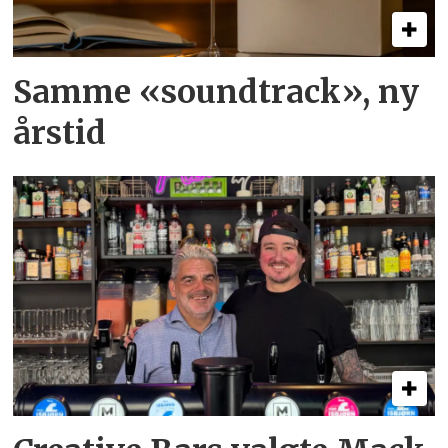
Samme «soundtrack», ny
årstid