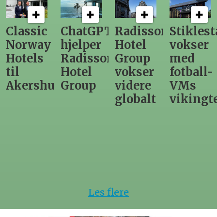
ChatGPT
Radisson
Stiklestad
Fra
hjelper
Hotel
vokser
Levange
Radisson
Group
med
direktør
Hotel
vokser
fotball-
til
us
Group
videre
VMs
nytt
globalt
vikingtematikk
Steinkje
hotell
Les flere