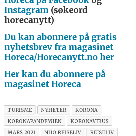
Horeca på Facebook
og
Instagram
(søkeord
horecanytt)
Du kan abonnere på gratis
nyhetsbrev fra magasinet
Horeca/Horecanytt.no her
Her kan du abonnere på
magasinet Horeca
TURISME
NYHETER
KORONA
KORONAPANDEMIEN
KORONAVIRUS
MARS 2021
NHO REISELIV
REISELIV