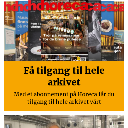
Få tilgang til hele
arkivet
Med et abonnement på Horeca får du
tilgang til hele arkivet vårt