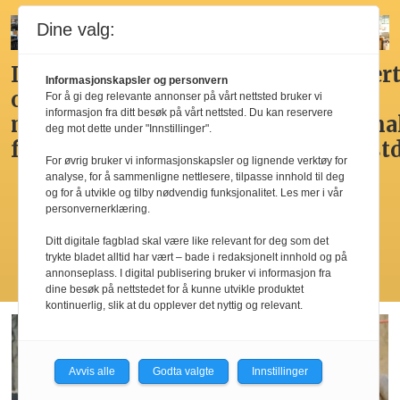
Dine valg:
Ikke
Her får
Godt,
Markert
Informasjonskapsler og personvern
overdådig,
du
spennende,
den
For å gi deg relevante annonser på vårt nettsted bruker vi
informasjon fra ditt besøk på vårt nettsted. Du kan reservere
men
Norges
men
nasjona
deg mot dette under "Innstillinger".
fristende
beste
ikke
frokost
For øvrig bruker vi informasjonskapsler og lignende verktøy for
hotellfrokost
best i
analyse, for å sammenligne nettlesere, tilpasse innhold til deg
by’n
og for å utvikle og tilby nødvendig funksjonalitet. Les mer i vår
personvernerklæring.
Ditt digitale fagblad skal være like relevant for deg som det
trykte bladet alltid har vært – bade i redaksjonelt innhold og på
Les flere
annonseplass. I digital publisering bruker vi informasjon fra
dine besøk på nettstedet for å kunne utvikle produktet
kontinuerlig, slik at du opplever det nyttig og relevant.
Avvis alle
Godta valgte
Innstillinger