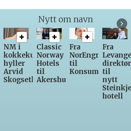
Nytt om navn
Classic
Fra
Fra
12
unst
Norway
NorEngros
Levanger-
lærling
Hotels
til
direktør
får
til
Konsumgruppen
til
være
h
Akershus
nytt
med
Steinkjer-
Asko
hotell
Serveri
til
kokke-
VM