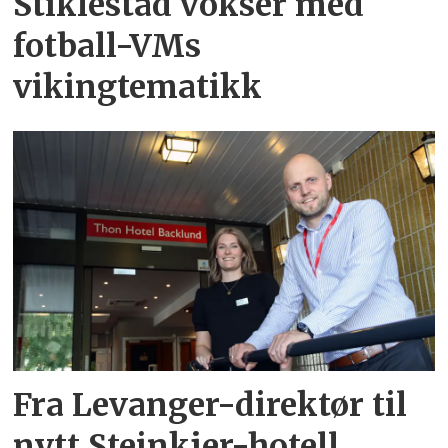
Stiklestad vokser med
fotball-VMs
vikingtematikk
Fra Levanger-direktør til
nytt Steinkjer-hotell