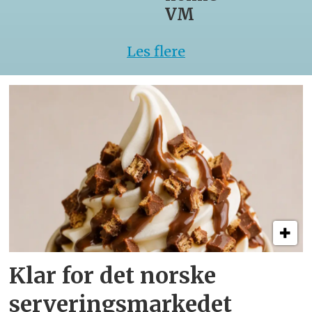
VM
Les flere
Klar for det norske
serveringsmarkedet