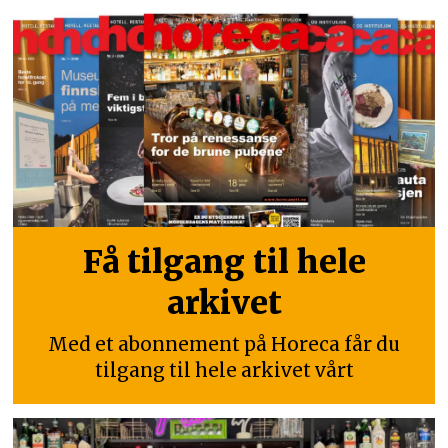
Få tilgang til hele
arkivet
Med et abonnement på Horeca får du
tilgang til hele arkivet vårt