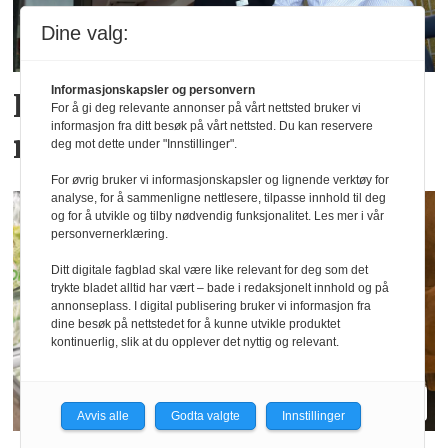
Dine valg:
Informasjonskapsler og personvern
Fra Levanger-direktør til
For å gi deg relevante annonser på vårt nettsted bruker vi
informasjon fra ditt besøk på vårt nettsted. Du kan reservere
nytt Steinkjer-hotell
deg mot dette under "Innstillinger".
For øvrig bruker vi informasjonskapsler og lignende verktøy for
analyse, for å sammenligne nettlesere, tilpasse innhold til deg
og for å utvikle og tilby nødvendig funksjonalitet. Les mer i vår
personvernerklæring.
Ditt digitale fagblad skal være like relevant for deg som det
trykte bladet alltid har vært – bade i redaksjonelt innhold og på
annonseplass. I digital publisering bruker vi informasjon fra
dine besøk på nettstedet for å kunne utvikle produktet
kontinuerlig, slik at du opplever det nyttig og relevant.
Avvis alle
Godta valgte
Innstillinger