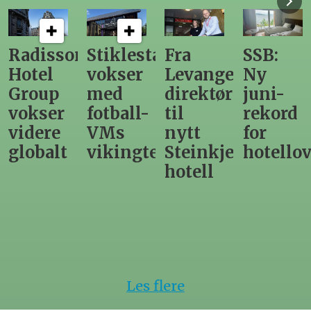
n
Stiklestad
Fra
SSB:
Elendig
vokser
Levanger-
Ny
nordno
med
direktør
juni-
sommer
fotball-
til
rekord
gir
VMs
nytt
for
utslag
vikingtematikk
Steinkjer-
hotellovernattin
for
hotell
hotelle
Les flere