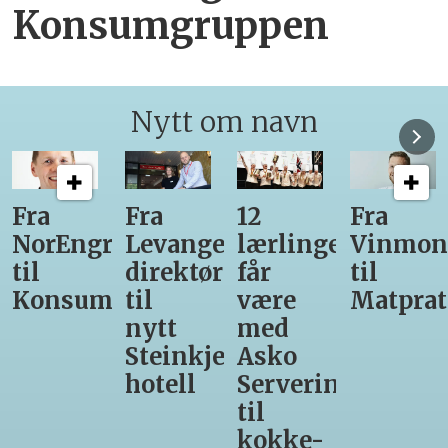
Konsumgruppen
Nytt om navn
12
Fra
Gir seg
Ny
er-
lærlinger
Vinmonopolet
som
daglig
r
får
til
daglig
leder
være
Matprat
leder
for
med
hos
Valsøy
er-
Asko
Den
Servering
Glade
til
Gris
kokke-