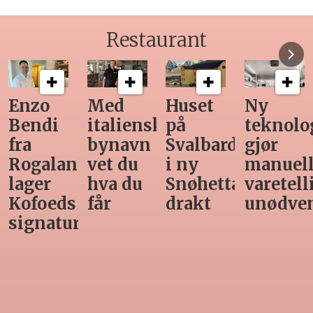
Restaurant
Med
Huset
Ny
Siste
italiensk
på
teknologi
Horeca-
bynavn
Svalbard
gjør
magasi
nd
vet du
i ny
manuell
før
hva du
Snøhetta-
varetelling
sommer
får
drakt
unødvendig
rett