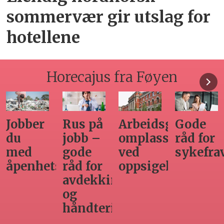
sommervær gir utslag for
hotellene
Horecajus fra Føyen
Arbeidsgivers
Gode
Seminar
Hvilken
omplasseringsplikt
råd for
om
adgang
ved
sykefraværsoppfølging
varsling
har
oppsigelse
horecabe
ng
til
innleie
ing
av
arbeidsk