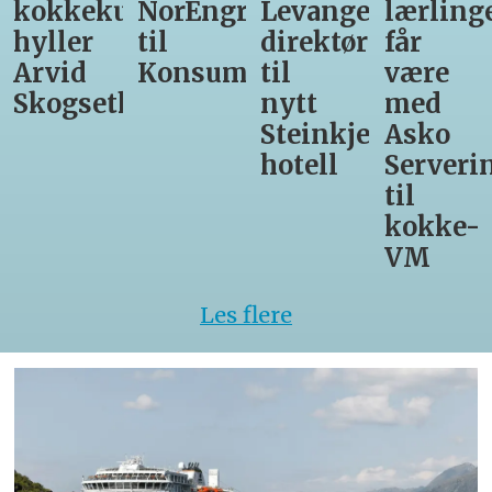
unst
NorEngros
Levanger-
lærlinger
Vinmon
til
direktør
får
til
Konsumgruppen
til
være
Matprat
h
nytt
med
Steinkjer-
Asko
hotell
Servering
til
kokke-
VM
Les flere