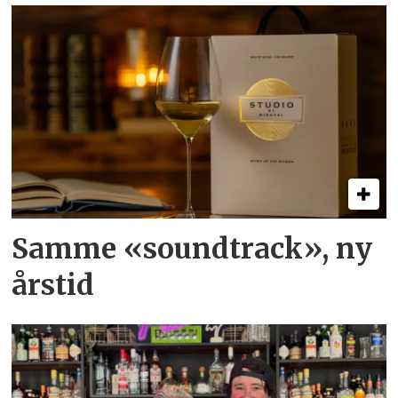
Samme «soundtrack», ny
årstid