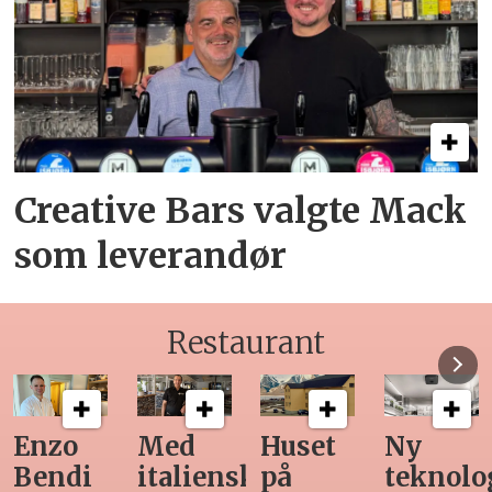
Creative Bars valgte Mack
som leverandør
Restaurant
Med
Huset
Ny
Siste
italiensk
på
teknologi
Horeca-