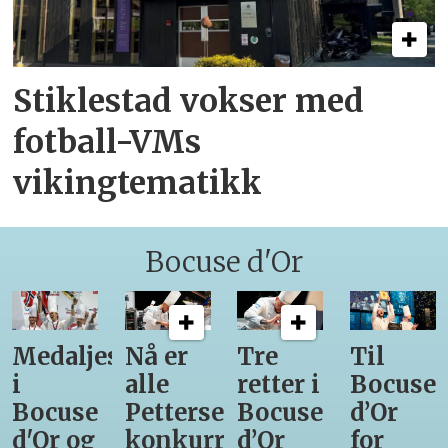
Stiklestad vokser med
fotball-VMs
vikingtematikk
Bocuse d'Or
Medaljestatistikk
Nå er
Tre
Til
i
alle
retter i
Bocuse
Bocuse
Pettersens
Bocuse
d’Or
d'Or og
konkurrenter
d’Or
for