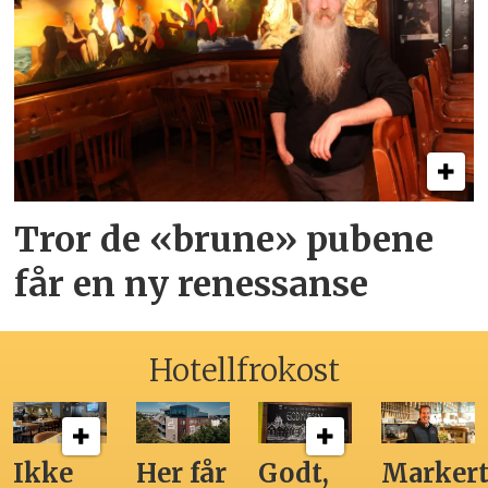
Tror de «brune» pubene
får en ny renessanse
Hotellfrokost
Ikke
Her får
Godt,
Markert