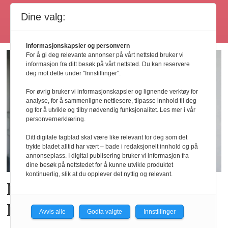
Dine valg:
Les flere
Informasjonskapsler og personvern
For å gi deg relevante annonser på vårt nettsted bruker vi
informasjon fra ditt besøk på vårt nettsted. Du kan reservere
deg mot dette under "Innstillinger".
For øvrig bruker vi informasjonskapsler og lignende verktøy for
analyse, for å sammenligne nettlesere, tilpasse innhold til deg
og for å utvikle og tilby nødvendig funksjonalitet. Les mer i vår
personvernerklæring.
Ditt digitale fagblad skal være like relevant for deg som det
trykte bladet alltid har vært – bade i redaksjonelt innhold og på
annonseplass. I digital publisering bruker vi informasjon fra
dine besøk på nettstedet for å kunne utvikle produktet
kontinuerlig, slik at du opplever det nyttig og relevant.
Ny hotellkjede lanseres i
Norge
Avvis alle
Godta valgte
Innstillinger