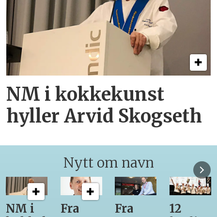
NM i kokkekunst
hyller Arvid Skogseth
Nytt om navn
Fra
Fra
12
Fra