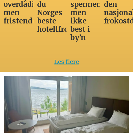
overdådig,
du
spennende,
den
men
Norges
men
nasjona
fristende
beste
ikke
frokost
hotellfrokost
best i
by’n
Les flere