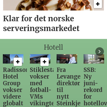
Klar for det norske
serveringsmarkedet
Hotell
n
Stiklestad
Fra
SSB:
Elendig
vokser
Levanger-
Ny
nordno
med
direktør
juni-
sommer
fotball-
til
rekord
gir
VMs
nytt
for
utslag
vikingtematikk
Steinkjer-
hotellovernattin
for