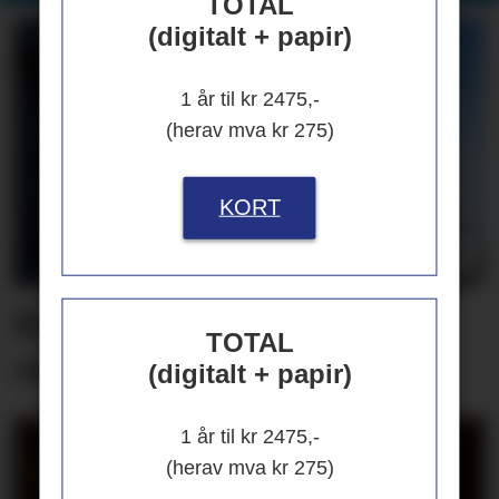
TOTAL
(digitalt + papir)
1 år til kr 2475,-
(herav mva kr 275)
KORT
Radisson Hotel Group
TOTAL
vokser videre globalt
(digitalt + papir)
1 år til kr 2475,-
(herav mva kr 275)