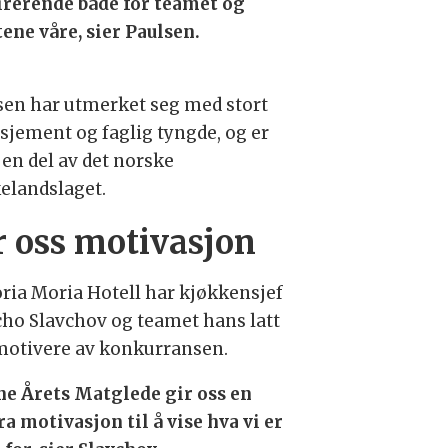
irerende både for teamet og
tene våre, sier Paulsen.
sen har utmerket seg med stort
sjement og faglig tyngde, og er
 en del av det norske
elandslaget.
r oss motivasjon
oria Moria Hotell har kjøkkensjef
cho Slavchov og teamet hans latt
motivere av konkurransen.
ne Årets Matglede gir oss en
ra motivasjon til å vise hva vi er