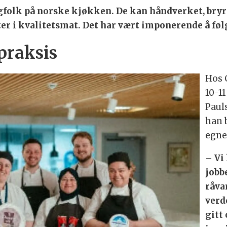
agfolk på norske kjøkken. De kan håndverket, bry
r i kvalitetsmat. Det har vært imponerende å følg
praksis
Hos 
10-1
Paul
han 
egne
– Vi
jobb
råva
verd
gitt