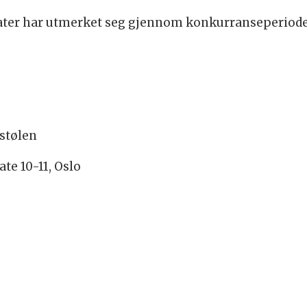
dater har utmerket seg gjennom konkurranseperioden,
ostølen
e 10-11, Oslo