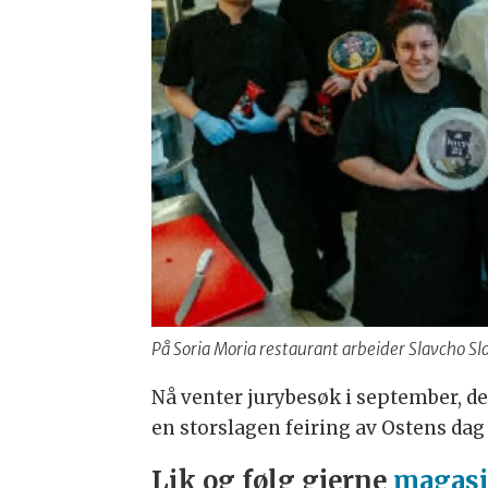
På Soria Moria restaurant arbeider Slavcho S
Nå venter jurybesøk i september, der
en storslagen feiring av Ostens dag 
Lik og følg gjerne
magasi