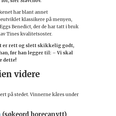
for, sier Slavchov.
kenet har blant annet
reutviklet klassikere på menyen,
ggs Benedict, der de har tatt i bruk
 av Tines kvalitetsoster.
t er rett og slett skikkelig godt,
han, før han legger til: – Vi skal
e dette!
ien videre
dert på stedet. Vinnerne kåres under
m
(søkeord horecanytt)