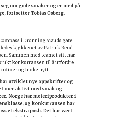
r seg om gode smaker og er med på
e, fortsetter Tobias Osberg.
Compass i Dronning Mauds gate
1 ledes kjøkkenet av Patrick René
sen. Sammen med teamet sitt har
brukt konkurransen til å utfordre
 rutiner og tenke nytt.
 har utviklet nye oppskrifter og
et mer aktivt med smak og
rer. Norge har meieriprodukter i
ensklasse, og konkurransen har
 oss et ekstra push. Det har vært