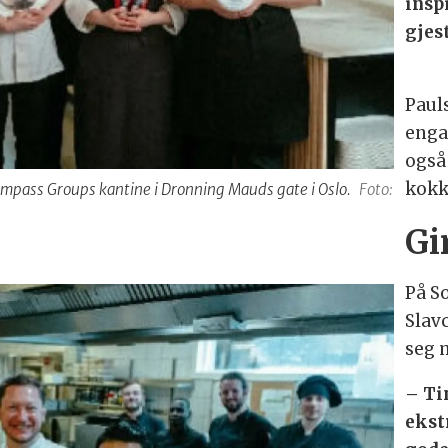
insp
gjes
Paul
enga
også
kokk
Compass Groups kantine i Dronning Mauds gate i Oslo.
Foto:
Gi
På S
Slav
seg 
– Ti
ekst