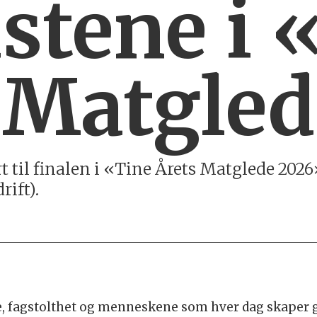
istene i 
 Matgle
 til finalen i «Tine Årets Matglede 2026
rift).
, fagstolthet og menneskene som hver dag skaper g