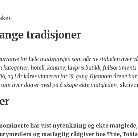
saken
lange tradisjoner
urranse for hele matbransjen som går av stabelen hver vår.
 kategorier: hotell, kantine, lavpris butikk, fullsortiment
, og i år kåres vinneren for 19. gang. Gjennom årene har k
e som hver dag er med på å skape ekte matglede»,
skriver
ter
 nominerte har vist nytenkning og ekte matglede,
r jurymedlem og matfaglig rådgiver hos Tine, Tobia