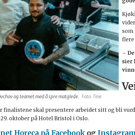
gode 
Kjøk
vide
som E
flere
– De
sier 
vinn
Ve
lavchov og teamet med å spre matglede.
Foto: Tine
 finalistene skal presentere arbeidet sitt og bli vur
29. oktober på Hotel Bristol i Oslo.
net Horeca på Facebook
og
Instagra