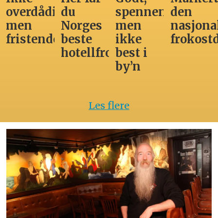
overdådig,
du
spennende,
den
men
Norges
men
nasjona
fristende
beste
ikke
frokost
hotellfrokost
best i
by’n
Les flere