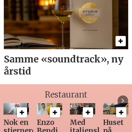
Samme «soundtrack», ny
årstid
Restaurant
Med
Huset
Ny
Siste
italiensk
på
teknologi
Horeca-