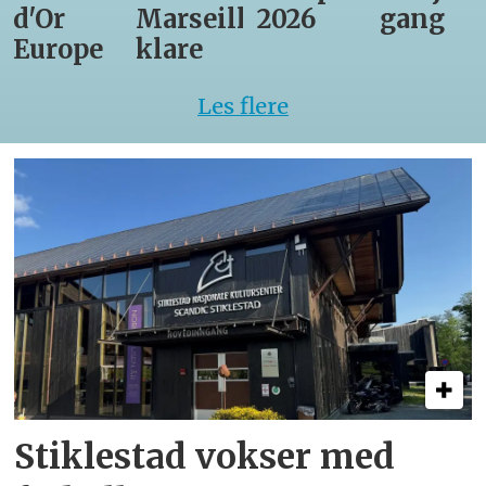
d'Or
Marseille
2026
gang
Europe
klare
Les flere
Stiklestad vokser med