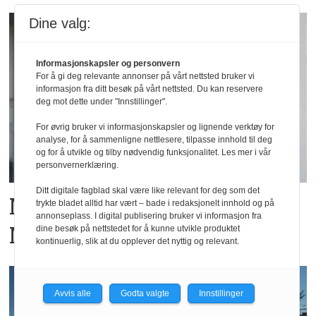
Dine valg:
Informasjonskapsler og personvern
For å gi deg relevante annonser på vårt nettsted bruker vi
informasjon fra ditt besøk på vårt nettsted. Du kan reservere
deg mot dette under "Innstillinger".
For øvrig bruker vi informasjonskapsler og lignende verktøy for
analyse, for å sammenligne nettlesere, tilpasse innhold til deg
og for å utvikle og tilby nødvendig funksjonalitet. Les mer i vår
personvernerklæring.
Ditt digitale fagblad skal være like relevant for deg som det
Ny hotellkjede lanseres i
trykte bladet alltid har vært – bade i redaksjonelt innhold og på
annonseplass. I digital publisering bruker vi informasjon fra
Norge
dine besøk på nettstedet for å kunne utvikle produktet
kontinuerlig, slik at du opplever det nyttig og relevant.
Avvis alle
Godta valgte
Innstillinger