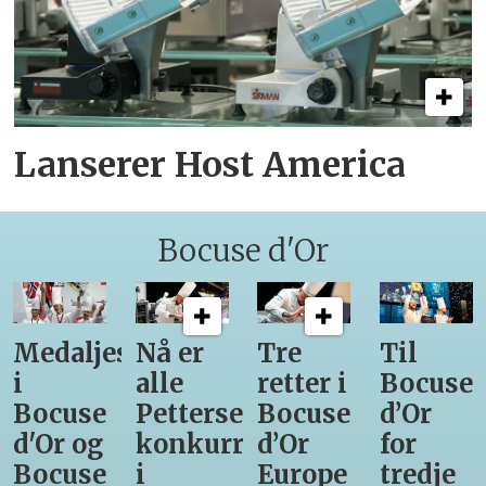
Lanserer Host America
Bocuse d'Or
Medaljestatistikk
Nå er
Tre
Til
i
alle
retter i
Bocuse
Bocuse
Pettersens
Bocuse
d’Or
d'Or og
konkurrenter
d’Or
for
Bocuse
i
Europe
tredje