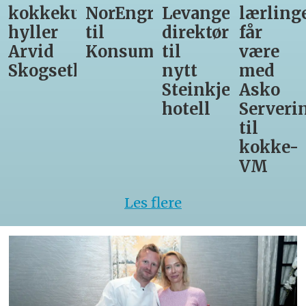
unst
NorEngros
Levanger-
lærlinger
Vinmon
til
direktør
får
til
Konsumgruppen
til
være
Matprat
h
nytt
med
Steinkjer-
Asko
hotell
Servering
til
kokke-
VM
Les flere