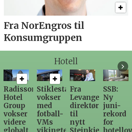
Fra NorEngros til
Konsumgruppen
Hotell
n
Stiklestad
Fra
SSB:
Elendig
vokser
Levanger-
Ny
nordno
med
direktør
juni-
sommer
fotball-
til
rekord
gir
VMs
nytt
for
utslag
vikingtematikk
Steinkjer-
hotellovernattin
for