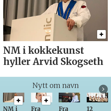
NM i kokkekunst
hyller Arvid Skogseth
Nytt om navn
Fra
Fra
12
Fra