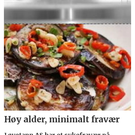
Høy alder, minimalt fravær
Løvetann AS har et sykefravær på