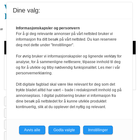
Vil du ha gratis nyhetsbrev fra
Dine valg:
Horecanytt? Klikk her
Informasjonskapsler og personvern
"
For å gi deg relevante annonser på vårt nettsted bruker vi
informasjon fra ditt besøk på vårt nettsted. Du kan reservere
deg mot dette under "Innstillinger".
Relaterte artikler
For øvrig bruker vi informasjonskapsler og lignende verktøy for
analyse, for å sammenligne nettlesere, tilpasse innhold til deg
og for å utvikle og tilby nødvendig funksjonalitet. Les mer i vår
Ikke noe innhold
personvernerklæring.
Ditt digitale fagblad skal være like relevant for deg som det
trykte bladet alltid har vært – bade i redaksjonelt innhold og på
annonseplass. I digital publisering bruker vi informasjon fra
2010
NYHETER
NYTT OM NAVN
dine besøk på nettstedet for å kunne utvikle produktet
kontinuerlig, slik at du opplever det nyttig og relevant.
NYHETER
HORECANYTT
DESEMBER 2010
ARKIV
SISTE NYTT
Avvis alle
Godta valgte
Innstillinger
KANTINE/PERSONALRESTAURANT