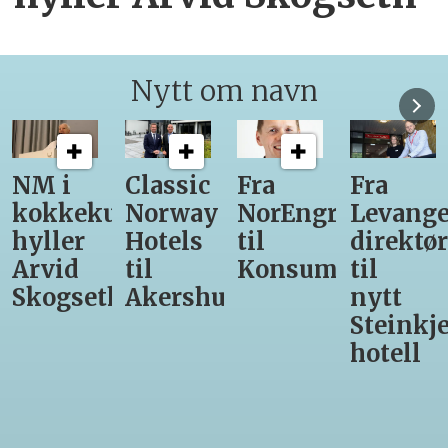
Nytt om navn
Classic
Fra
Fra
12
unst
Norway
NorEngros
Levanger-
lærling
Hotels
til
direktør
får
til
Konsumgruppen
til
være
h
Akershus
nytt
med
Steinkjer-
Asko
hotell
Serveri
til
kokke-
VM