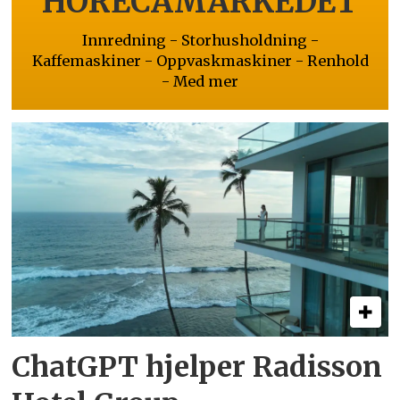
HORECAMARKEDET
Innredning - Storhusholdning -
Kaffemaskiner - Oppvaskmaskiner - Renhold
- Med mer
ChatGPT hjelper Radisson