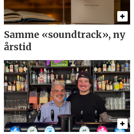
Samme «soundtrack», ny
årstid