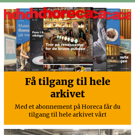
Få tilgang til hele
arkivet
Med et abonnement på Horeca får du
tilgang til hele arkivet vårt