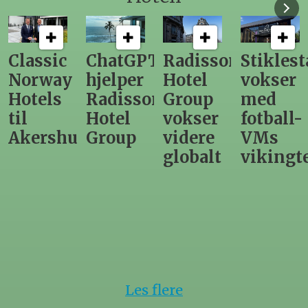
ChatGPT
Radisson
Stiklestad
Fra
hjelper
Hotel
vokser
Levange
Radisson
Group
med
direktør
Hotel
vokser
fotball-
til
us
Group
videre
VMs
nytt
globalt
vikingtematikk
Steinkje
hotell
Les flere