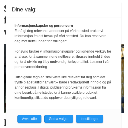
Stiklestad vokser med
Dine valg:
fotball-VMs
Informasjonskapsler og personvern
vikingtematikk
For å gi deg relevante annonser på vårt nettsted bruker vi
informasjon fra ditt besøk på vårt nettsted. Du kan reservere
deg mot dette under "Innstillinger".
For øvrig bruker vi informasjonskapsler og lignende verktøy for
analyse, for å sammenligne nettlesere, tilpasse innhold til deg
og for å utvikle og tilby nødvendig funksjonalitet. Les mer i vår
personvernerklæring.
Ditt digitale fagblad skal være like relevant for deg som det
trykte bladet alltid har vært – bade i redaksjonelt innhold og på
annonseplass. I digital publisering bruker vi informasjon fra
dine besøk på nettstedet for å kunne utvikle produktet
kontinuerlig, slik at du opplever det nyttig og relevant.
Avvis alle
Godta valgte
Innstillinger
Fra Levanger-direktør til