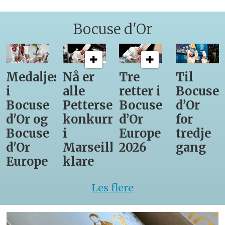
Bocuse d'Or
Medaljestatistikk
Nå er
Tre
Til
i
alle
retter i
Bocuse
Bocuse
Pettersens
Bocuse
d’Or
d'Or og
konkurrenter
d’Or
for
Bocuse
i
Europe
tredje
d'Or
Marseille
2026
gang
Europe
klare
Les flere