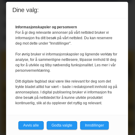
SkiStar lanserer
Dine valg:
Skandinavias sterkeste
Informasjonskapsler og personvern
For å gi deg relevante annonser på vårt nettsted bruker vi
snøgaranti
informasjon fra ditt besøk på vårt nettsted. Du kan reservere
deg mot dette under "Innstillinger".
For øvrig bruker vi informasjonskapsler og lignende verktøy for
Matomsorgsprisen
analyse, for å sammenligne nettlesere, tilpasse innhold til deg
og for å utvikle og tilby nødvendig funksjonalitet. Les mer i vår
personvernerklæring.
Ditt digitale fagblad skal være like relevant for deg som det
trykte bladet alltid har vært – bade i redaksjonelt innhold og på
Har du
Mor
Matomsorgsprise
Har du
annonseplass. I digital publisering bruker vi informasjon fra
en
Godhjerta
til
en
dine besøk på nettstedet for å kunne utvikle produktet
kontinuerlig, slik at du opplever det nyttig og relevant.
kandidat
Wenche
kandida
til
Andersen
til
Matomsorgsprisen
Matomso
Avvis alle
Godta valgte
Innstillinger
2026