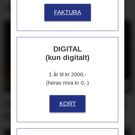
vokser videre globalt
FAKTURA
DIGITAL
(kun digitalt)
1 år til kr 2000,-
(herav mva kr 0,-)
Samme «soundtrack», ny
KORT
årstid