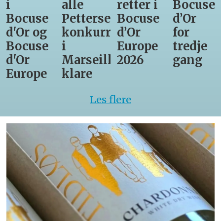
i
alle
retter i
Bocuse
Bocuse
Pettersens
Bocuse
d’Or
d'Or og
konkurrenter
d’Or
for
Bocuse
i
Europe
tredje
d'Or
Marseille
2026
gang
Europe
klare
Les flere