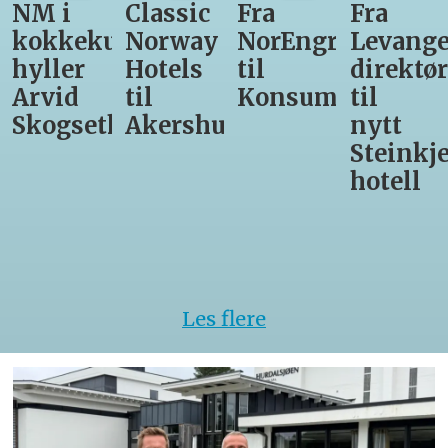
Classic
Fra
Fra
12
unst
Norway
NorEngros
Levanger-
lærling
Hotels
til
direktør
får
til
Konsumgruppen
til
være
h
Akershus
nytt
med
Steinkjer-
Asko
hotell
Serveri
til
kokke-
VM
Les flere