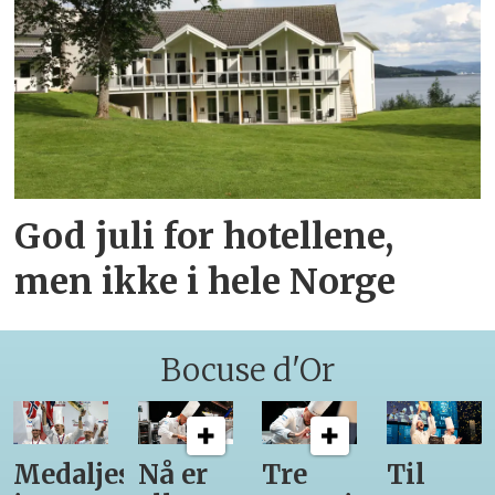
God juli for hotellene,
men ikke i hele Norge
Bocuse d'Or
Medaljestatistikk
Nå er
Tre
Til