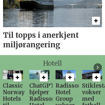
Til topps i anerkjent
miljørangering
Hotell
ChatGPT
Radisson
Stiklestad
Fra
hjelper
Hotel
vokser
Levange
Radisson
Group
med
direktør