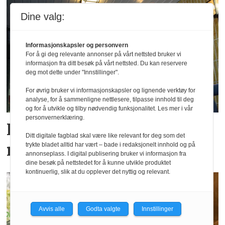
Dine valg:
Informasjonskapsler og personvern
For å gi deg relevante annonser på vårt nettsted bruker vi
informasjon fra ditt besøk på vårt nettsted. Du kan reservere
deg mot dette under "Innstillinger".
For øvrig bruker vi informasjonskapsler og lignende verktøy for
analyse, for å sammenligne nettlesere, tilpasse innhold til deg
og for å utvikle og tilby nødvendig funksjonalitet. Les mer i vår
personvernerklæring.
Fra Levanger-direktør til
Ditt digitale fagblad skal være like relevant for deg som det
nytt Steinkjer-hotell
trykte bladet alltid har vært – bade i redaksjonelt innhold og på
annonseplass. I digital publisering bruker vi informasjon fra
dine besøk på nettstedet for å kunne utvikle produktet
kontinuerlig, slik at du opplever det nyttig og relevant.
Avvis alle
Godta valgte
Innstillinger