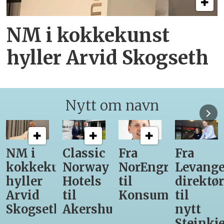
NM i kokkekunst
hyller Arvid Skogseth
Nytt om navn
Classic
Fra
Fra
12
unst
Norway
NorEngros
Levanger-
lærling
Hotels
til
direktør
får
til
Konsumgruppen
til
være
h
Akershus
nytt
med
Steinkjer-
Asko