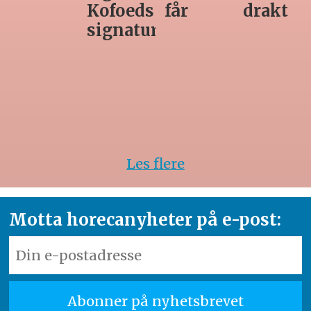
får
drakt
unødvendig
rett
Les flere
Motta horecanyheter på e-post: