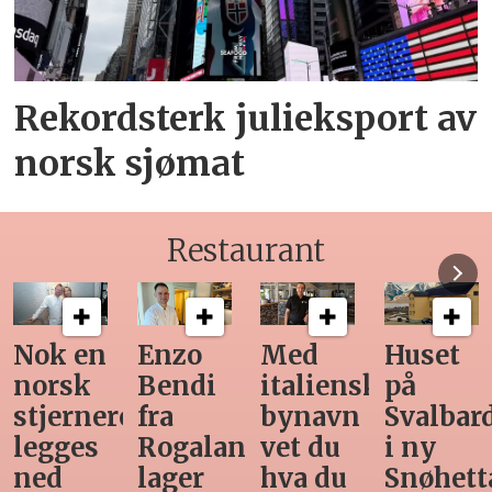
Rekordsterk julieksport av
norsk sjømat
Restaurant
Med
Huset
Ny
Siste
italiensk
på
teknologi
Horeca-
bynavn
Svalbard
gjør
magasi
d
vet du
i ny
manuell
før
hva du
Snøhetta-
varetelling
sommer