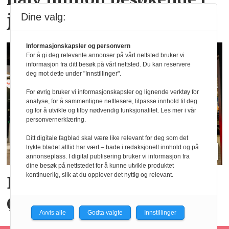
juli
Dine valg:
Informasjonskapsler og personvern
For å gi deg relevante annonser på vårt nettsted bruker vi
informasjon fra ditt besøk på vårt nettsted. Du kan reservere
deg mot dette under "Innstillinger".
For øvrig bruker vi informasjonskapsler og lignende verktøy for
analyse, for å sammenligne nettlesere, tilpasse innhold til deg
og for å utvikle og tilby nødvendig funksjonalitet. Les mer i vår
personvernerklæring.
Ditt digitale fagblad skal være like relevant for deg som det
trykte bladet alltid har vært – bade i redaksjonelt innhold og på
annonseplass. I digital publisering bruker vi informasjon fra
dine besøk på nettstedet for å kunne utvikle produktet
kontinuerlig, slik at du opplever det nyttig og relevant.
Big Bite vil doble på
Østlandet innen tre år
Avvis alle
Godta valgte
Innstillinger