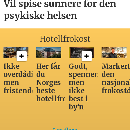
Vil spise sunnere for den
psykiske helsen
Hotellfrokost
Ikke
Her får
Godt,
Markert
overdådig,
du
spennende,
den
men
Norges
men
nasjona
fristende
beste
ikke
frokost
hotellfrokost
best i
by’n