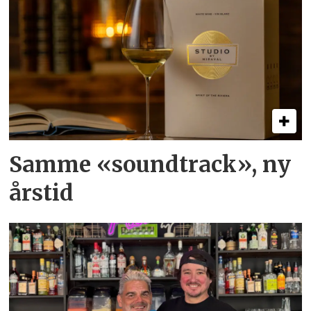
Samme «soundtrack», ny
årstid