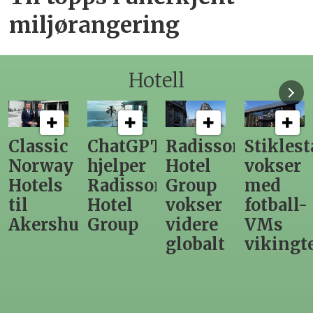
miljørangering
Hotell
ChatGPT
Radisson
Stiklestad
Fra
hjelper
Hotel
vokser
Levange
Radisson
Group
med
direktør
Hotel
vokser
fotball-
til
us
Group
videre
VMs
nytt
globalt
vikingtematikk
Steinkje
hotell