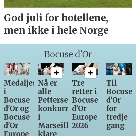
God juli for hotellene,
men ikke i hele Norge
Bocuse d'Or
Medaljestatistikk
Nå er
Tre
Til
i
alle
retter i
Bocuse
Bocuse
Pettersens
Bocuse
d’Or
d'Or og
konkurrenter
d’Or
for
Bocuse
i
Europe
tredje
d'Or
Marseille
2026
gang
Europe
klare