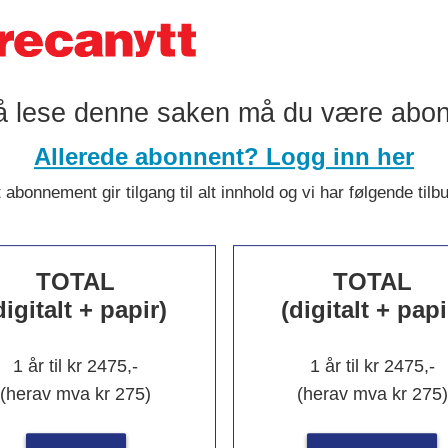
å lese denne saken må du være abo
Allerede abonnent? Logg inn her
 abonnement gir tilgang til alt innhold og vi har følgende tilb
kekunst hyll
TOTAL
TOTAL
digitalt + papir)
(digitalt + papi
h
1 år til kr 2475,-
1 år til kr 2475,-
(herav mva kr 275)
(herav mva kr 275)