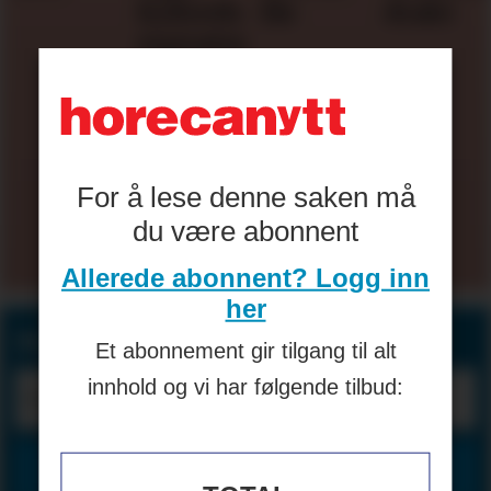
får
drakt
unødvendig
rett
For å lese denne saken må
du være abonnent
Les flere
Allerede abonnent? Logg inn
her
Motta horecanyheter på e-post:
Et abonnement gir tilgang til alt
innhold og vi har følgende tilbud: