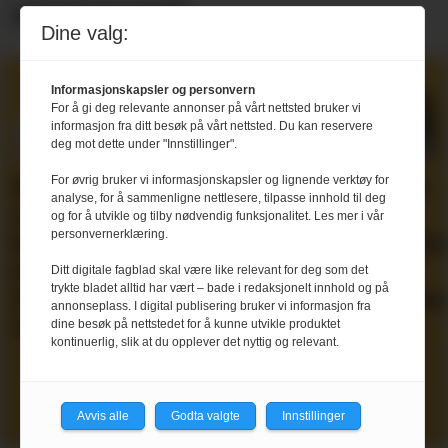
snøgaranti
Dine valg:
Matomsorgsprisen
Informasjonskapsler og personvern
For å gi deg relevante annonser på vårt nettsted bruker vi
informasjon fra ditt besøk på vårt nettsted. Du kan reservere
deg mot dette under "Innstillinger".
For øvrig bruker vi informasjonskapsler og lignende verktøy for
Matomsorgsprisen
Har du
Matomsorgsprise
Matoms
analyse, for å sammenligne nettlesere, tilpasse innhold til deg
ta
til
en
Forbilder
2024
og for å utvikle og tilby nødvendig funksjonalitet. Les mer i vår
personvernerklæring.
Wenche
kandidat
som
til
Andersen
til
løfter
Ronny
Ditt digitale fagblad skal være like relevant for deg som det
trykte bladet alltid har vært – bade i redaksjonelt innhold og på
en
Matomsorgsprisen?
faget
Nilsen
annonseplass. I digital publisering bruker vi informasjon fra
dine besøk på nettstedet for å kunne utvikle produktet
kontinuerlig, slik at du opplever det nyttig og relevant.
Avvis alle
Godta valgte
Innstillinger