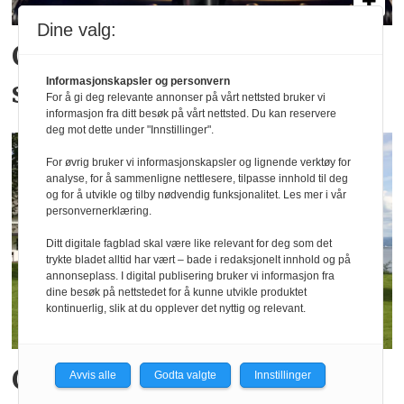
Dine valg:
Creative Bars valgte Mack
Informasjonskapsler og personvern
som leverandør
For å gi deg relevante annonser på vårt nettsted bruker vi
informasjon fra ditt besøk på vårt nettsted. Du kan reservere
deg mot dette under "Innstillinger".
For øvrig bruker vi informasjonskapsler og lignende verktøy for
analyse, for å sammenligne nettlesere, tilpasse innhold til deg
og for å utvikle og tilby nødvendig funksjonalitet. Les mer i vår
personvernerklæring.
Ditt digitale fagblad skal være like relevant for deg som det
trykte bladet alltid har vært – bade i redaksjonelt innhold og på
annonseplass. I digital publisering bruker vi informasjon fra
dine besøk på nettstedet for å kunne utvikle produktet
kontinuerlig, slik at du opplever det nyttig og relevant.
God juli for hotellene,
Avvis alle
Godta valgte
Innstillinger