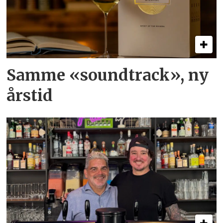
Samme «soundtrack», ny
årstid