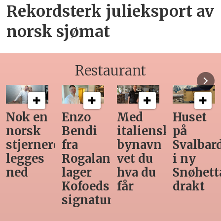
Rekordsterk julieksport av
norsk sjømat
Restaurant
Nok en
Enzo
Med
Huset
norsk
Bendi
italiensk
på
stjernerestaurant
fra
bynavn
Svalbar
legges
Rogaland
vet du
i ny
ned
lager
hva du
Snøhett
Kofoeds
får
drakt
signaturrett