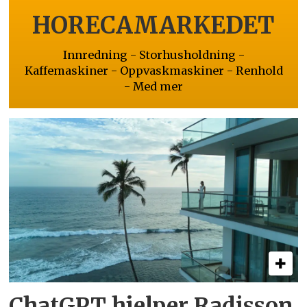
HORECAMARKEDET
Innredning - Storhusholdning -
Kaffemaskiner - Oppvaskmaskiner - Renhold
- Med mer
ChatGPT hjelper Radisson