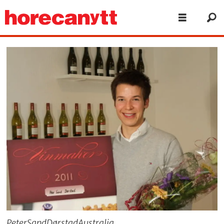
PeterSandDørstadAustralia