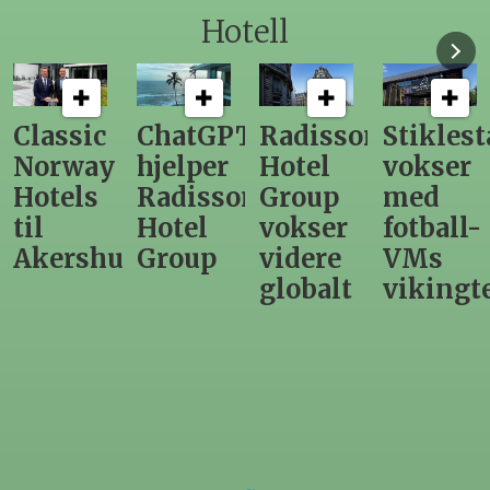
Hotell
Classic
ChatGPT
Radisson
Stiklest
Norway
hjelper
Hotel
vokser
Hotels
Radisson
Group
med
til
Hotel
vokser
fotball-
Akershus
Group
videre
VMs
globalt
vikingt