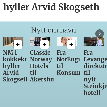
hyller Arvid Skogseth
Nytt om navn
NM i
Classic
Fra
Fra
kokkekunst
Norway
NorEngros
Levange
hyller
Hotels
til
direktør
Arvid
til
Konsumgruppen
til
Skogseth
Akershus
nytt
Steinkje
hotell