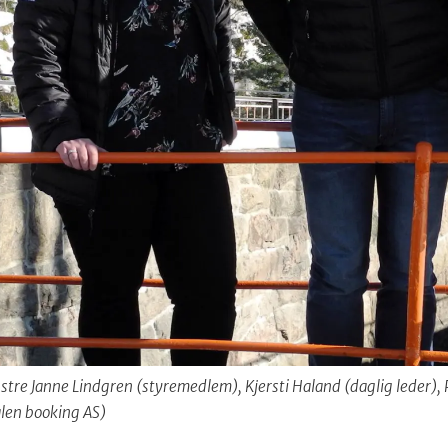
stre Janne Lindgren (styremedlem), Kjersti Haland (daglig leder), 
alen booking AS)