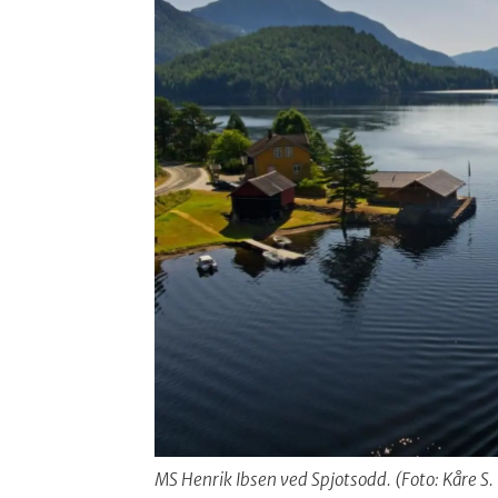
MS Henrik Ibsen ved Spjotsodd. (Foto: Kåre S