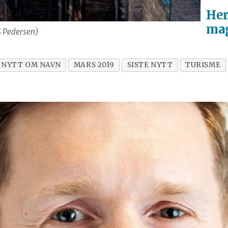
Her
mag
 S Pedersen)
NYTT OM NAVN
MARS 2019
SISTE NYTT
TURISME