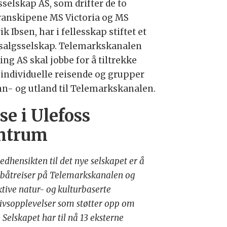
sselskap AS, som drifter de to
ranskipene MS Victoria og MS
k Ibsen, har i fellesskap stiftet et
 salgsselskap. Telemarkskanalen
ng AS skal jobbe for å tiltrekke
 individuelle reisende og grupper
inn- og utland til Telemarkskanalen.
se i Ulefoss
ntrum
dhensikten til det nye selskapet er å
 båtreiser på Telemarkskanalen og
ktive natur- og kulturbaserte
livsopplevelser som støtter opp om
. Selskapet har til nå 13 eksterne