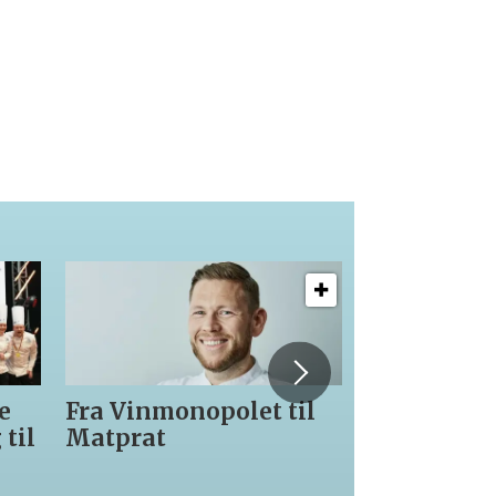
Fra Vinmonopolet til
Gir seg som dag
Matprat
leder hos Den G
Gris