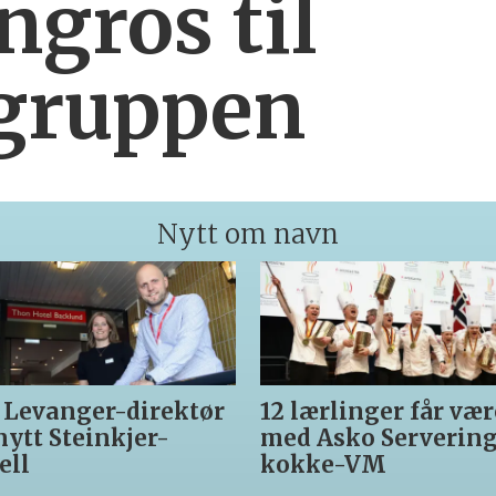
ngros til
gruppen
Nytt om navn
anger-direktør
12 lærlinger får være
 Steinkjer-
med Asko Servering til
kokke-VM