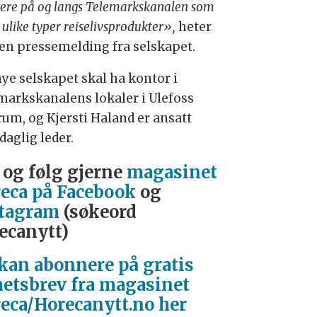
ere på og langs Telemarkskanalen som
r ulike typer reiselivsprodukter»,
heter
i en pressemelding fra selskapet.
nye selskapet skal ha kontor i
markskanalens lokaler i Ulefoss
rum, og Kjersti Haland er ansatt
daglig leder.
 og følg gjerne
magasinet
eca på Facebook
og
tagram
(søkeord
ecanytt)
kan abonnere på gratis
etsbrev fra magasinet
eca/Horecanytt.no her