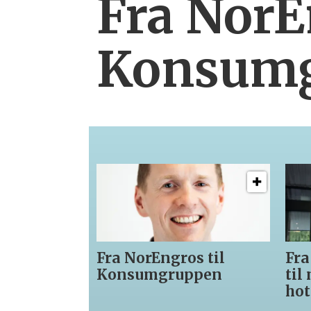
Fra NorE
Konsum
Fra NorEngros til
Fra Lev
Konsumgruppen
til nytt
hotell