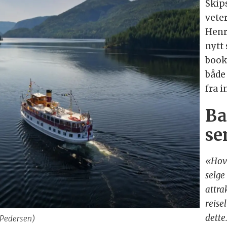
Skip
vete
Henri
nytt
booki
både
fra 
Ba
se
«Hove
selge
attra
reise
dette
. Pedersen)