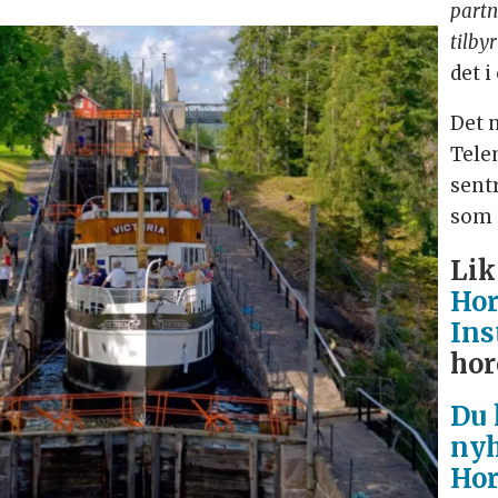
partn
tilby
det 
Det 
Tele
sent
som 
Lik
Hor
Ins
hor
Du 
nyh
Hor