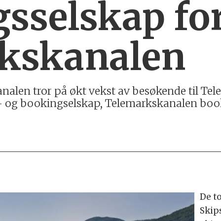
gsselskap fo
kskanalen
alen tror på økt vekst av besøkende til Tel
s- og bookingselskap, Telemarkskanalen book
De t
Skip