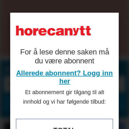
Les flere
For å lese denne saken må
du være abonnent
Motta horecanyheter på e-post:
Allerede abonnent? Logg inn
her
Et abonnement gir tilgang til alt
innhold og vi har følgende tilbud: